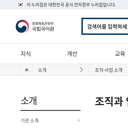
이 누리집은 대한민국 공식 전자정부 누리집입니다.
통
합
검
색
주
지식
개선
교육
메
뉴
현
Home
소개
조직·사업 소개
바로가기
재
위
치:
소개
조직과 
기관 소개