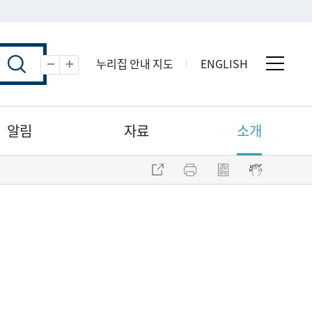
누리집 안내 지도
ENGLISH
전체 
축소
확대
알림
자료
소개
주소 복사
프린트
점자파일 내려받기
점자뷰어 보