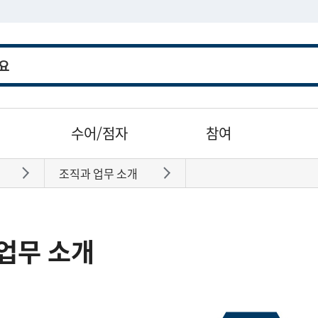
수어/점자
참여
조직과 업무 소개
바로가기
바로가기
업무 소개