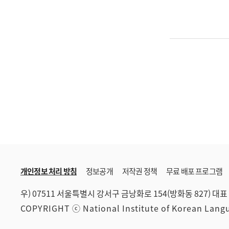
개인정보 처리 방침
정보공개
저작권 정책
무료 배포 프로그램
우) 07511 서울특별시 강서구 금낭화로 154(방화동 827)
대표 
COPYRIGHT ⓒ National Institute of Korean Lan