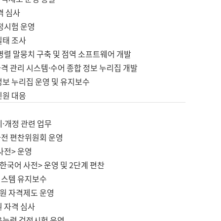
격 심사
검정시험 운영
실태 조사
병렬 말뭉치 구축 및 점역 소프트웨어 개발
격 관리 시스템·수어 종합 정보 누리집 개발
정보 누리집 운영 및 유지보수
민원 대응
제·개정 관련 업무
사전 편찬위원회 운영
사전> 운영
한국어 사전> 운영 및 2단계 편찬
시스템 유지보수
원 자격제도 운영
원 자격 심사
육능력 검정시험 운영