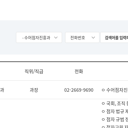
- 수어점자진흥과
전화번호
직위/직급
전화
과
과장
02-2669-9690
ㅇ 수어점자진
ㅇ 국회, 조직 
ㅇ 점자 법규 
ㅇ 점자 규범 
ㅇ 점자교원 