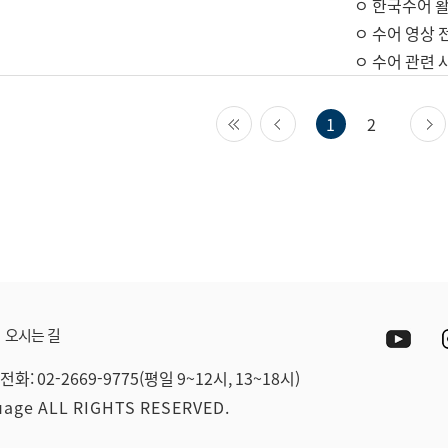
ㅇ 한국수어 활
ㅇ 수어 영상 
ㅇ 수어 관련 
첫 페이지
이전 페이지
1
2
Yout
오시는 길
전화: 02-2669-9775(평일 9~12시, 13~18시)
guage ALL RIGHTS RESERVED.