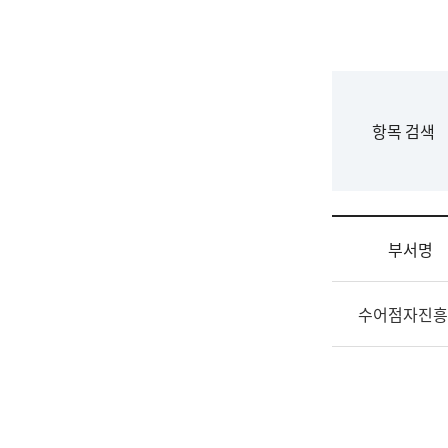
국
립
국
어
원
F
항목 검색
조
o
직
r
도
m
국
어
부서명
원
원
조
장
수어점자진흥
직
기
및
획
업
연
무
수
소
부
개
기