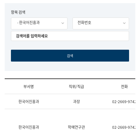
립
국
F
항목 검색
어
o
원
- 한국어진흥과
전화번호
r
조
m
직
도
국
어
원
원
장
기
획
연
수
부서명
직위/직급
전화
부
기
조
획
한국어진흥과
과장
02-2669-9742
직
운
및
영
업
과
무
공
소
공
한국어진흥과
학예연구관
02-2669-9742
개
언
(부
어
서
과