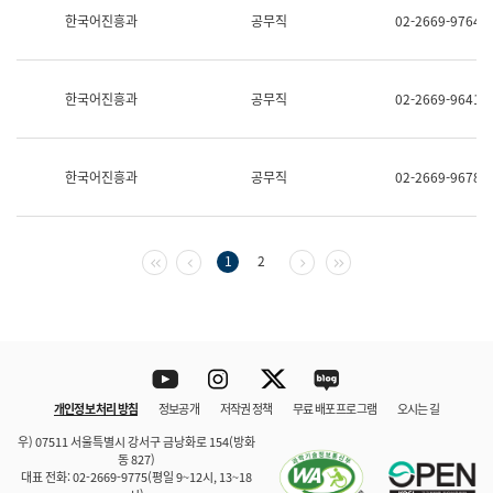
보
한국어진흥과
공무직
02-2669-9764
과
한
국
어
한국어진흥과
공무직
02-2669-9641
진
흥
과
수
한국어진흥과
공무직
02-2669-9678
어
점
자
진
흥
첫 페이지
이전 페이지
다음 페이지
마지막 페이지
1
2
과
Youtube
Instagram
Twitter
blog
개인정보 처리 방침
정보공개
저작권 정책
무료 배포 프로그램
오시는 길
바로 가기
문체부와 소속기관
우) 07511 서울특별시 강서구 금낭화로 154(방화
동 827)
대표 전화: 02-2669-9775(평일 9~12시, 13~18