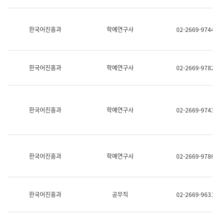
명,
교
직
육
위/
연
한국어진흥과
학예연구사
02-2669-9744
직
수
급,
과
전
어
화,
문
담
연
한국어진흥과
학예연구사
02-2669-9782
당
구
업
실
무)
어
문
연
한국어진흥과
학예연구사
02-2669-9743
구
과
어
문
연
한국어진흥과
학예연구사
02-2669-9786
구
과
(사
전
팀)
한국어진흥과
공무직
02-2669-9631
언
어
정