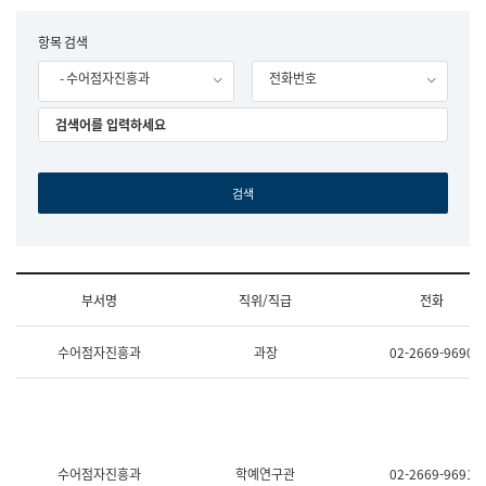
립
국
F
항목 검색
어
o
원
- 수어점자진흥과
전화번호
r
조
m
직
도
국
어
원
원
장
기
획
연
수
부서명
직위/직급
전화
부
기
조
획
수어점자진흥과
과장
02-2669-9690
직
운
및
영
업
과
무
공
소
공
개
언
(부
어
수어점자진흥과
학예연구관
02-2669-9691
서
과