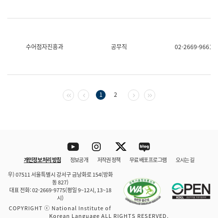
수어점자진흥과
공무직
02-2669-9661
첫 페이지
이전 페이지
다음 페이지
마지막 페이지
1
2
Youtube
Instagram
Twitter
blog
개인정보 처리 방침
정보공개
저작권 정책
무료 배포 프로그램
오시는 길
바로 가기
문체부와 소속기관
우) 07511 서울특별시 강서구 금낭화로 154(방화
동 827)
대표 전화: 02-2669-9775(평일 9~12시, 13~18
시)
COPYRIGHT ⓒ National Institute of
Korean Language ALL RIGHTS RESERVED.