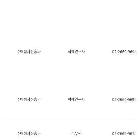
명,
교
직
육
위/
연
직
수
급,
과
전
어
화,
문
담
연
당
구
수어점자진흥과
학예연구사
02-2669-9698
업
실
무)
어
문
연
구
과
어
문
연
수어점자진흥과
학예연구사
02-2669-9696
구
과
(사
전
팀)
언
어
수어점자진흥과
주무관
02-2669-9613
정