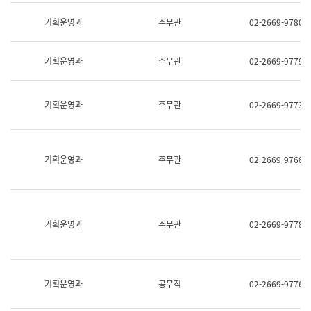
명,
교
직
기획운영과
주무관
02-2669-9780
육
위/
연
직
수
급,
과
기획운영과
주무관
02-2669-9779
전
어
화,
문
담
연
당
기획운영과
주무관
02-2669-9773
구
업
실
무)
어
문
연
기획운영과
주무관
02-2669-9768
구
과
어
문
연
구
기획운영과
주무관
02-2669-9778
과
(사
전
팀)
언
기획운영과
공무직
02-2669-9776
어
정