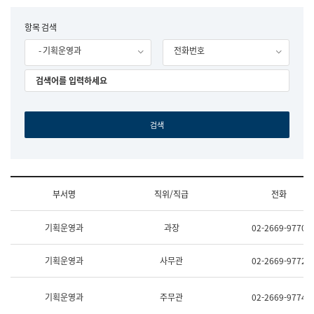
립
국
F
항목 검색
어
o
원
- 기획운영과
전화번호
r
조
m
직
도
국
어
원
원
장
기
획
연
수
부서명
직위/직급
전화
부
기
조
획
기획운영과
과장
02-2669-9770
직
운
및
영
업
과
기획운영과
사무관
02-2669-9772
무
공
소
공
개
언
기획운영과
주무관
02-2669-9774
(부
어
서
과