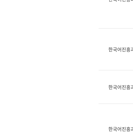
(부
획
서
운
명,
영
직
과
위/
공
직
공
급,
언
한국어진흥
전
어
화,
과
담
교
당
육
업
연
한국어진흥
무)
수
과
어
문
연
구
한국어진흥