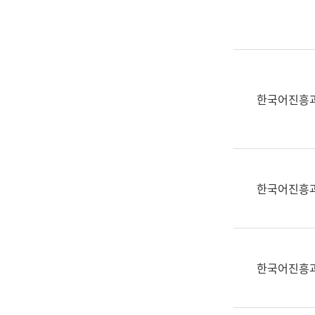
실
어
문
연
구
과
한국어진흥
어
문
연
구
과
한국어진흥
(사
전
팀)
언
어
한국어진흥
정
보
과