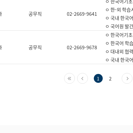
ㅇ 한국어기초
ㅇ 한-외 학습
과
공무직
02-2669-9641
ㅇ 국내 한국
ㅇ 국어원 발간
ㅇ 한국어기초
ㅇ 한국어 학
과
공무직
02-2669-9678
ㅇ 대내외 협력
ㅇ 국내 한국
첫 페이지
이전 페이지
1
2