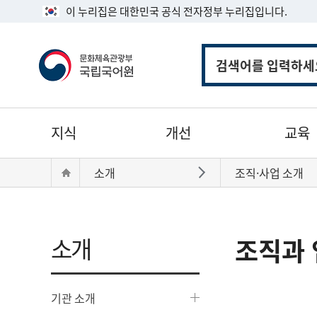
이 누리집은 대한민국 공식 전자정부 누리집입니다.
통
합
검
색
주
지식
개선
교육
메
뉴
현
Home
소개
조직·사업 소개
바로가기
재
위
치:
소개
조직과 
기관 소개