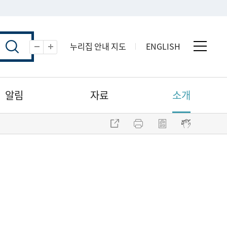
누리집 안내 지도
ENGLISH
전체 
축소
확대
알림
자료
소개
주소 복사
프린트
점자파일 내려받기
점자뷰어 보