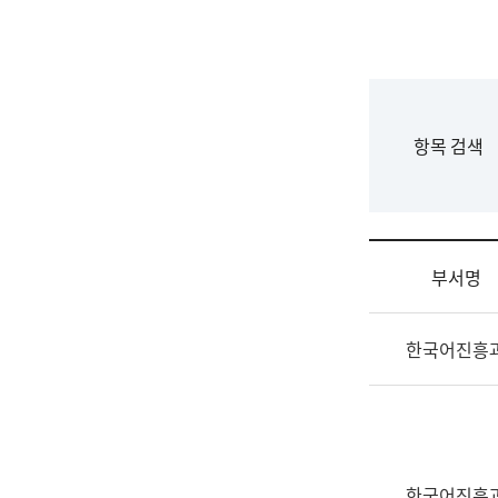
국
립
국
어
원
F
항목 검색
조
o
직
r
도
m
국
어
부서명
원
원
조
장
한국어진흥
직
기
및
획
업
연
무
수
소
부
개
기
한국어진흥