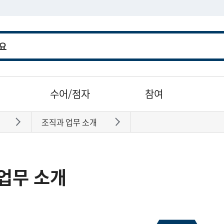
수어/점자
참여
조직과 업무 소개
바로가기
바로가기
업무 소개