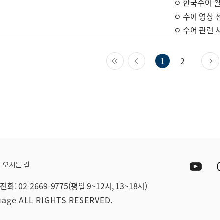
ㅇ 한국수어 활
ㅇ 수어 영상 
ㅇ 수어 관련 
첫 페이지
이전 페이지
1
2
Yout
오시는 길
전화: 02-2669-9775(평일 9~12시, 13~18시)
guage ALL RIGHTS RESERVED.