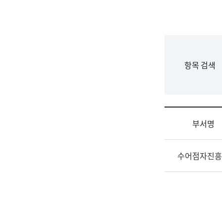
국
립
국
어
원
F
항목 검색
조
o
직
r
도
m
국
어
부서명
원
원
조
장
수어점자진흥
직
기
및
획
업
연
무
수
소
부
개
기