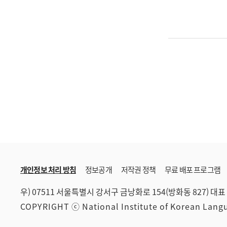
개인정보 처리 방침
정보공개
저작권 정책
무료 배포 프로그램
우) 07511 서울특별시 강서구 금낭화로 154(방화동 827)
대표 
COPYRIGHT ⓒ National Institute of Korean Lan