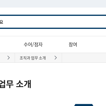
수어/점자
참여
조직과 업무 소개
바로가기
바로가기
업무 소개