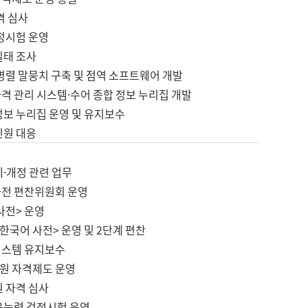
격 심사
검정시험 운영
실태 조사
병렬 말뭉치 구축 및 점역 소프트웨어 개발
격 관리 시스템·수어 종합 정보 누리집 개발
정보 누리집 운영 및 유지보수
민원 대응
제·개정 관련 업무
사전 편찬위원회 운영
사전> 운영
한국어 사전> 운영 및 2단계 편찬
시스템 유지보수
원 자격제도 운영
원 자격 심사
육능력 검정시험 운영