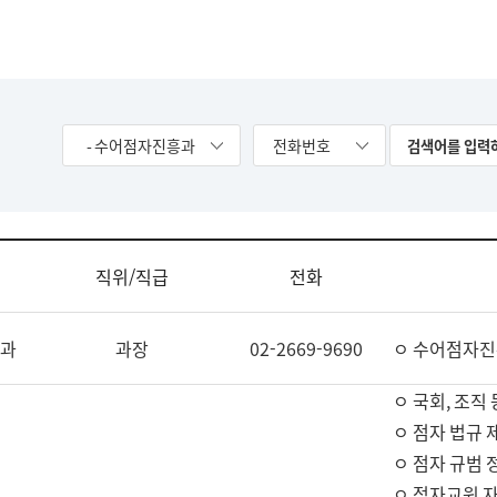
- 수어점자진흥과
전화번호
직위/직급
전화
과
과장
02-2669-9690
ㅇ 수어점자진
ㅇ 국회, 조직 
ㅇ 점자 법규 
ㅇ 점자 규범 
ㅇ 점자교원 