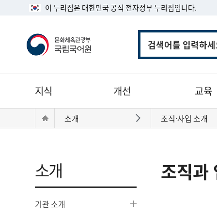
이 누리집은 대한민국 공식 전자정부 누리집입니다.
통
합
검
색
주
지식
개선
교육
메
뉴
현
Home
소개
조직·사업 소개
바로가기
재
위
치:
소개
조직과 
기관 소개