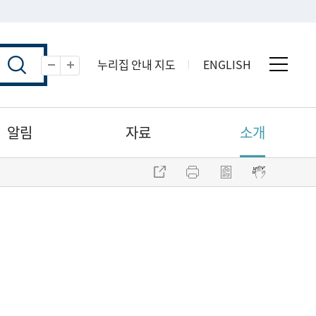
누리집 안내 지도
ENGLISH
전체 
축소
확대
알림
자료
소개
주소 복사
프린트
점자파일 내려받기
점자뷰어 보