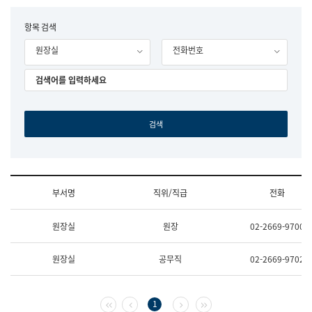
립
국
F
항목 검색
어
o
원
원장실
전화번호
r
조
m
직
도
국
어
원
원
장
기
획
연
수
부서명
직위/직급
전화
부
기
조
획
원장실
원장
02-2669-9700
직
운
및
영
업
과
원장실
공무직
02-2669-9702
무
공
소
공
개
언
(부
어
첫 페이지
이전 페이지
다음 페이지
마지막 페이지
1
서
과