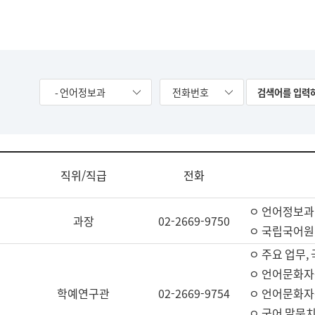
- 언어정보과
전화번호
직위/직급
전화
ㅇ 언어정보과
과장
02-2669-9750
ㅇ 국립국어원
ㅇ 주요 업무,
ㅇ 언어문화자
학예연구관
02-2669-9754
ㅇ 언어문화자
ㅇ 국어 말뭉치