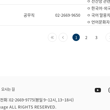
ㅇ 전산망 관련
ㅇ 한국어-외
공무직
02-2669-9650
ㅇ 국어 말뭉치
ㅇ 언어문화자원
첫 페이지
이전 페이지
1
2
3
Yout
오시는 길
전화: 02-2669-9775(평일 9~12시, 13~18시)
guage ALL RIGHTS RESERVED.