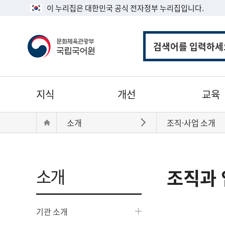
이 누리집은 대한민국 공식 전자정부 누리집입니다.
통
합
검
색
주
지식
개선
교육
메
뉴
현
Home
소개
조직·사업 소개
바로가기
재
위
치:
소개
조직과 
기관 소개