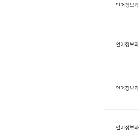
실
언어정보과
어
문
연
구
과
언어정보과
어
문
연
구
과
(사
언어정보과
전
팀)
언
어
정
언어정보과
보
과