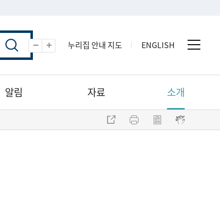
누리집 안내 지도
ENGLISH
전체 
축소
확대
알림
자료
소개
주소 복사
프린트
점자파일 내려받기
점자뷰어 보