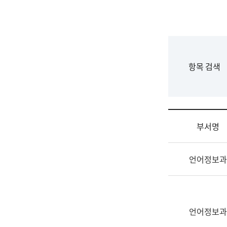
국
립
국
어
원
F
항목 검색
조
o
직
r
도
m
국
어
부서명
원
원
조
장
언어정보과
직
기
및
획
업
연
무
수
소
언어정보과
부
개
기