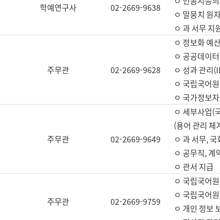
ㅇ 인공지능의
학예연구사
02-2669-9638
ㅇ 말뭉치 원자
ㅇ 과 서무 지
ㅇ 정보화 예산
ㅇ 공공데이터 
주무관
02-2669-9628
ㅇ 성과 관리(
ㅇ 국립국어원
ㅇ 국가정보자
ㅇ 세부사업(
(용어 관리 체
주무관
02-2669-9649
ㅇ 과 서무, 
ㅇ 공무직, 계
ㅇ 관서 지급
ㅇ 국립국어원
ㅇ 국립국어원
주무관
02-2669-9759
ㅇ 개인 정보 