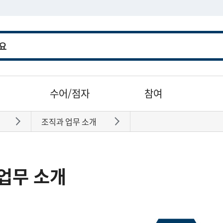
수어/점자
참여
조직과 업무 소개
바로가기
바로가기
업무 소개