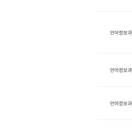
(부
획
서
운
명,
영
직
과
위/
언어정보과
공
직
공
급,
언
전
어
화,
과
담
교
언어정보과
당
육
업
연
무)
수
과
언어정보과
어
문
연
구