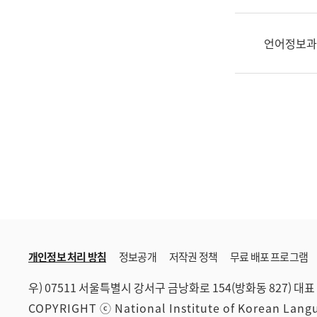
한
국
어
언어정보과
진
흥
과
수
어
점
자
진
흥
과
개인정보 처리 방침
정보공개
저작권 정책
무료 배포 프로그램
우) 07511 서울특별시 강서구 금낭화로 154(방화동 827)
대표 
COPYRIGHT ⓒ National Institute of Korean Lan