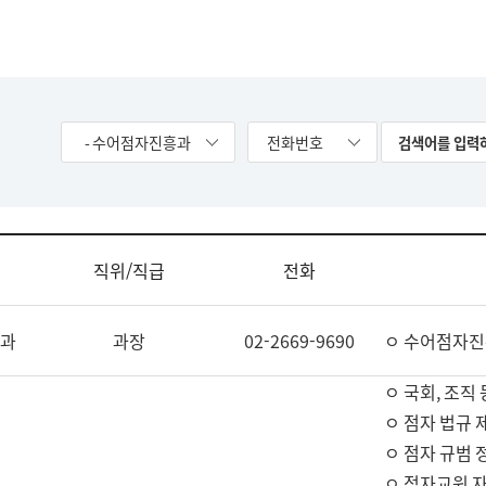
- 수어점자진흥과
전화번호
직위/직급
전화
과
과장
02-2669-9690
ㅇ 수어점자진
ㅇ 국회, 조직 
ㅇ 점자 법규 
ㅇ 점자 규범 
ㅇ 점자교원 