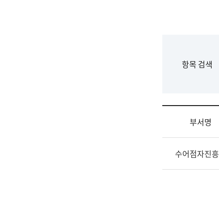
국
립
국
어
원
F
항목 검색
조
o
직
r
도
m
국
어
부서명
원
원
조
장
수어점자진흥
직
기
및
획
업
연
무
수
소
부
개
기