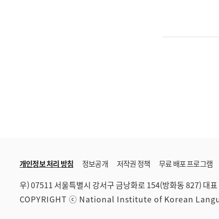
개인정보 처리 방침
정보공개
저작권 정책
무료 배포 프로그램
우) 07511 서울특별시 강서구 금낭화로 154(방화동 827)
대표 
COPYRIGHT ⓒ National Institute of Korean Lan