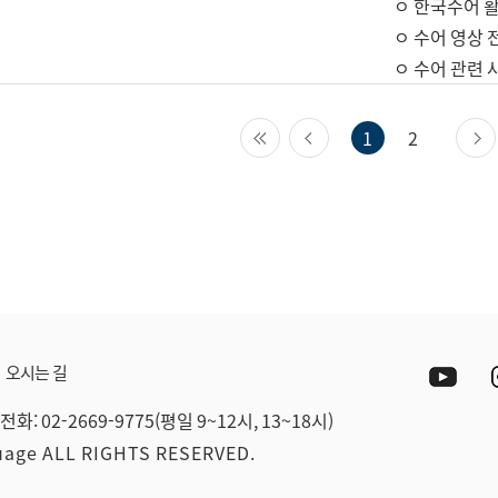
ㅇ 한국수어 활
ㅇ 수어 영상 
ㅇ 수어 관련 
첫 페이지
이전 페이지
1
2
Yout
오시는 길
전화: 02-2669-9775(평일 9~12시, 13~18시)
guage ALL RIGHTS RESERVED.