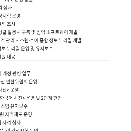
격 심사
검정시험 운영
실태 조사
병렬 말뭉치 구축 및 점역 소프트웨어 개발
격 관리 시스템·수어 종합 정보 누리집 개발
정보 누리집 운영 및 유지보수
민원 대응
제·개정 관련 업무
사전 편찬위원회 운영
사전> 운영
한국어 사전> 운영 및 2단계 편찬
시스템 유지보수
원 자격제도 운영
원 자격 심사
육능력 검정시험 운영