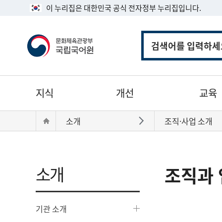
이 누리집은 대한민국 공식 전자정부 누리집입니다.
통
합
검
색
주
지식
개선
교육
메
뉴
현
Home
소개
조직·사업 소개
바로가기
재
위
치:
소개
조직과 
기관 소개