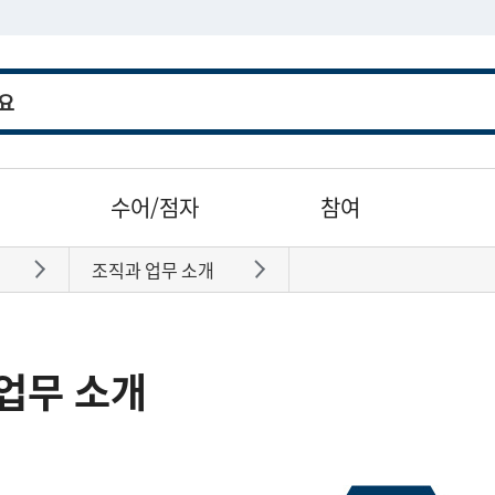
수어/점자
참여
조직과 업무 소개
바로가기
바로가기
업무 소개