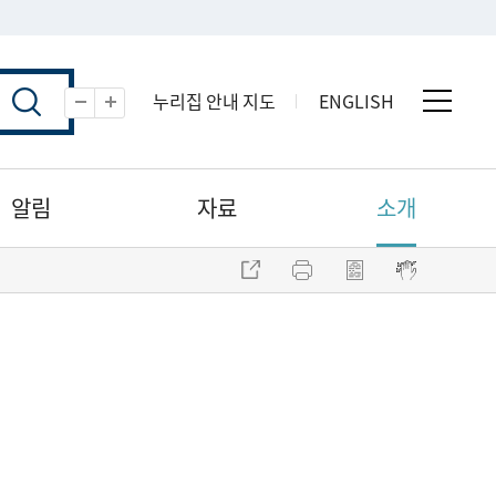
누리집 안내 지도
ENGLISH
전체 
축소
확대
알림
자료
소개
주소 복사
프린트
점자파일 내려받기
점자뷰어 보