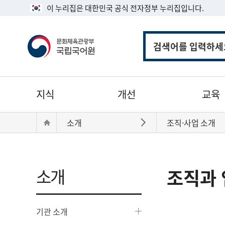
이 누리집은 대한민국 공식 전자정부 누리집입니다.
통
합
검
색
주
지식
개선
교육
메
뉴
현
Home
소개
조직·사업 소개
바로가기
재
위
치:
소개
조직과 
기관 소개