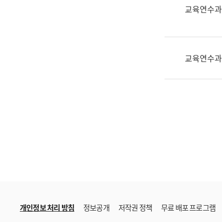
한
교육연수과
국
어
진
흥
교육연수과
과
수
어
점
자
진
흥
과
개인정보 처리 방침
정보공개
저작권 정책
무료 배포 프로그램