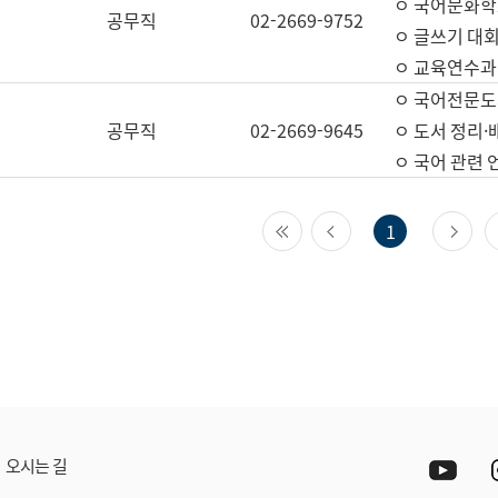
ㅇ 국어문화학
공무직
02-2669-9752
ㅇ 글쓰기 대회
ㅇ 교육연수과
ㅇ 국어전문도
공무직
02-2669-9645
ㅇ 도서 정리·
ㅇ 국어 관련
첫 페이지
이전 페이지
다
1
Yout
오시는 길