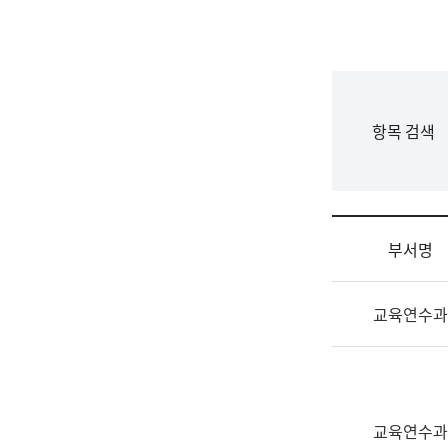
국
립
국
어
원
F
항목 검색
조
o
직
r
도
m
국
어
부서명
원
원
조
장
교육연수과
직
기
및
획
업
연
무
수
소
부
교육연수과
개
기