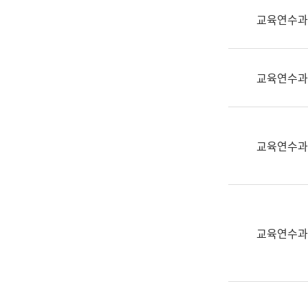
실
교육연수과
어
문
연
구
교육연수과
과
어
문
연
교육연수과
구
과
(사
전
팀)
교육연수과
언
어
정
보
과