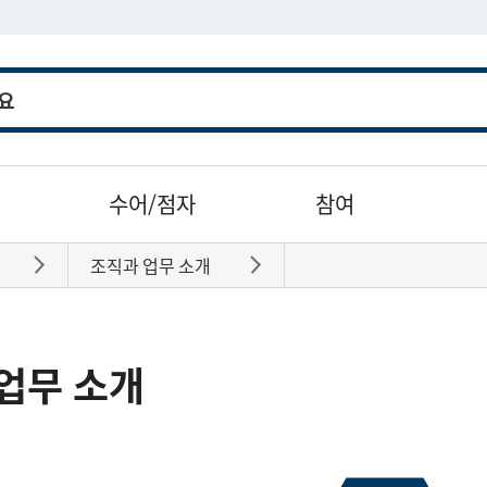
수어/점자
참여
조직과 업무 소개
바로가기
바로가기
업무 소개