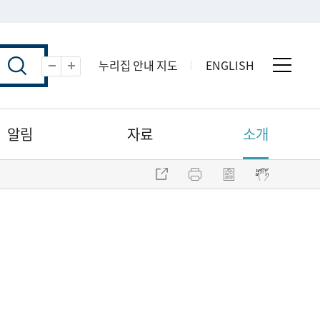
누리집 안내 지도
ENGLISH
전체 
축소
확대
알림
자료
소개
주소 복사
프린트
점자파일 내려받기
점자뷰어 보