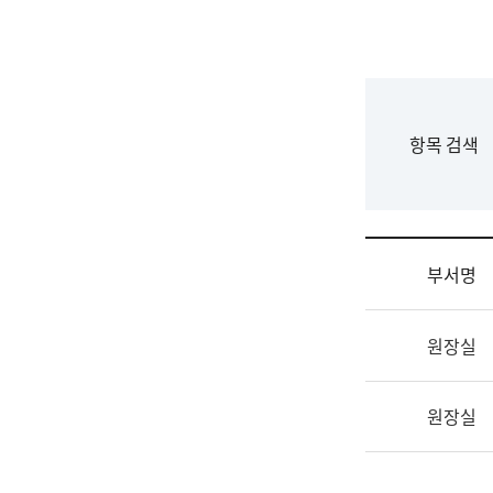
국
립
국
어
원
F
항목 검색
조
o
직
r
도
m
국
어
부서명
원
원
조
장
원장실
직
기
및
획
업
연
원장실
무
수
소
부
개
기