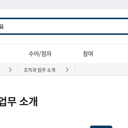
수어/점자
참여
조직과 업무 소개
바로가기
바로가기
업무 소개