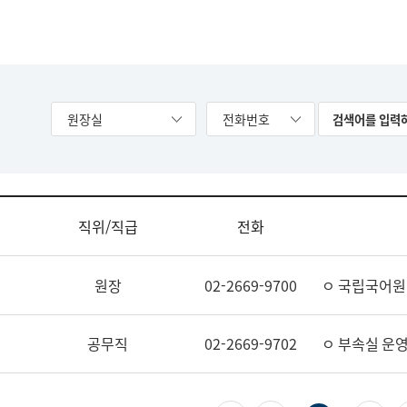
원장실
전화번호
직위/직급
전화
원장
02-2669-9700
ㅇ 국립국어원
공무직
02-2669-9702
ㅇ 부속실 운