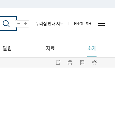
누리집 안내 지도
ENGLISH
전체 
축소
확대
알림
자료
소개
주소 복사
프린트
점자파일 내려받기
점자뷰어 보