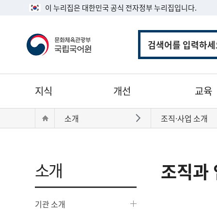
이 누리집은 대한민국 공식 전자정부 누리집입니다.
통
합
검
색
주
지식
개선
교육
메
뉴
현
Home
소개
조직·사업 소개
바로가기
재
위
치:
소개
조직과 
기관 소개