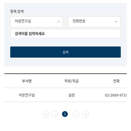
립
국
F
항목 검색
어
o
원
어문연구실
전화번호
r
조
m
직
도
국
어
원
원
장
기
획
연
수
부서명
직위/직급
전화
부
기
조
획
어문연구실
실장
02-2669-9710
직
운
및
영
업
과
무
공
첫 페이지
이전 페이지
다음 페이지
마지막 페이지
1
소
공
개
언
(부
어
서
과