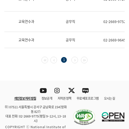
보
과
한
국
교육연수과
공무직
02-2669-9752
어
진
흥
과
교육연수과
공무직
02-2669-9645
수
어
점
자
첫 페이지
이전 페이지
다음 페이지
마지막 페이지
1
진
흥
과
Youtube
Instagram
Twitter
blog
개인정보 처리 방침
정보공개
저작권 정책
무료 배포 프로그램
오시는 길
바로 가기
문체부와 소속기관
우) 07511 서울특별시 강서구 금낭화로 154(방화
동 827)
대표 전화: 02-2669-9775(평일 9~12시, 13~18
시)
COPYRIGHT ⓒ National Institute of