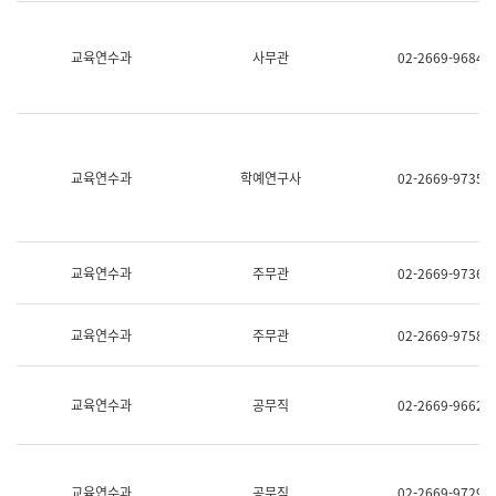
명,
교
직
육
위/
연
교육연수과
사무관
02-2669-9684
직
수
급,
과
전
어
화,
문
담
연
당
구
교육연수과
학예연구사
02-2669-9735
업
실
무)
어
문
연
구
교육연수과
주무관
02-2669-9736
과
어
문
교육연수과
주무관
02-2669-9758
연
구
과
(사
교육연수과
공무직
02-2669-9662
전
팀)
언
어
정
교육연수과
공무직
02-2669-9729