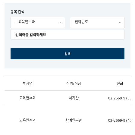
립
국
F
항목 검색
어
o
원
- 교육연수과
전화번호
r
조
m
직
도
국
어
원
원
장
기
획
연
수
부서명
직위/직급
전화
부
기
조
획
교육연수과
서기관
02-2669-9731
직
운
및
영
업
과
무
공
소
공
교육연수과
학예연구관
02-2669-9740
개
언
(부
어
서
과