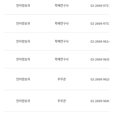
명,
교
언어정보과
학예연구사
02-2669-9751
직
육
위/
연
직
수
급,
과
언어정보과
학예연구사
02-2669-9753
전
어
화,
문
담
연
당
구
언어정보과
학예연구사
02-2669-9614
업
실
무)
어
문
연
언어정보과
학예연구사
02-2669-9638
구
과
어
문
연
언어정보과
주무관
02-2669-9628
구
과
(사
전
팀)
언어정보과
주무관
02-2669-9649
언
어
정