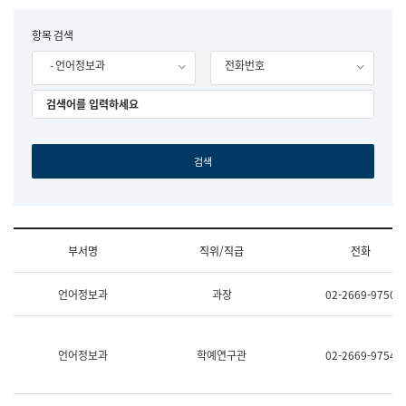
립
국
F
항목 검색
어
o
원
- 언어정보과
전화번호
r
조
m
직
도
국
어
원
원
장
기
획
연
수
부서명
직위/직급
전화
부
기
조
획
언어정보과
과장
02-2669-9750
직
운
및
영
업
과
무
공
언어정보과
학예연구관
02-2669-9754
소
공
개
언
(부
어
서
과