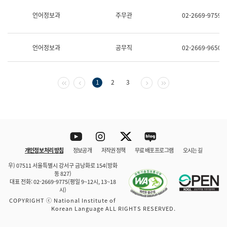
보
과
언어정보과
주무관
02-2669-9759
한
국
어
언어정보과
공무직
02-2669-9650
진
흥
과
수
첫 페이지
이전 페이지
다음 페이지
마지막 페이지
1
2
3
어
점
자
진
흥
과
Youtube
Instagram
Twitter
blog
개인정보 처리 방침
정보공개
저작권 정책
무료 배포 프로그램
오시는 길
바로 가기
문체부와 소속기관
우) 07511 서울특별시 강서구 금낭화로 154(방화
동 827)
대표 전화: 02-2669-9775(평일 9~12시, 13~18
시)
COPYRIGHT ⓒ National Institute of
Korean Language ALL RIGHTS RESERVED.