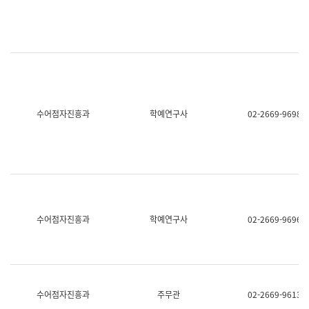
명,
교
직
육
위/
연
직
수
급,
과
전
어
화,
문
담
연
당
구
수어점자진흥과
학예연구사
02-2669-9698
업
실
무)
어
문
연
구
과
어
문
연
수어점자진흥과
학예연구사
02-2669-9696
구
과
(사
전
팀)
언
어
수어점자진흥과
주무관
02-2669-9613
정