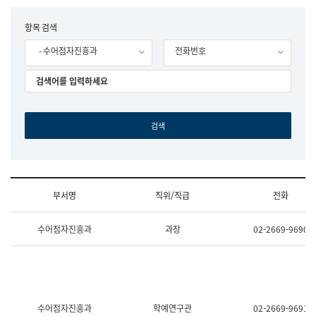
립
국
F
항목 검색
어
o
원
- 수어점자진흥과
전화번호
r
조
m
직
도
국
어
원
원
장
기
획
연
수
부서명
직위/직급
전화
부
기
조
획
수어점자진흥과
과장
02-2669-9690
직
운
및
영
업
과
무
공
소
공
개
언
(부
어
수어점자진흥과
학예연구관
02-2669-9691
서
과