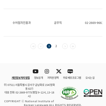
수어점자진흥과
공무직
02-2669-9661
첫 페이지
이전 페이지
다음 페이지
마지막 페이지
1
2
Youtube
Instagram
Twitter
blog
개인정보 처리 방침
정보공개
저작권 정책
무료 배포 프로그램
오시는 길
바로 가기
문체부와 소속기관
우) 07511 서울특별시 강서구 금낭화로 154(방화
동 827)
대표 전화: 02-2669-9775(평일 9~12시, 13~18
시)
COPYRIGHT ⓒ National Institute of
Korean Language ALL RIGHTS RESERVED.