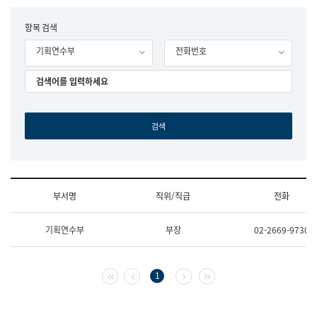
립
국
F
항목 검색
어
o
원
기획연수부
전화번호
r
조
m
직
도
국
어
원
원
장
기
획
연
수
부서명
직위/직급
전화
부
기
조
획
기획연수부
부장
02-2669-9730
직
운
및
영
업
과
무
공
첫 페이지
이전 페이지
다음 페이지
마지막 페이지
1
소
공
개
언
(부
어
서
과