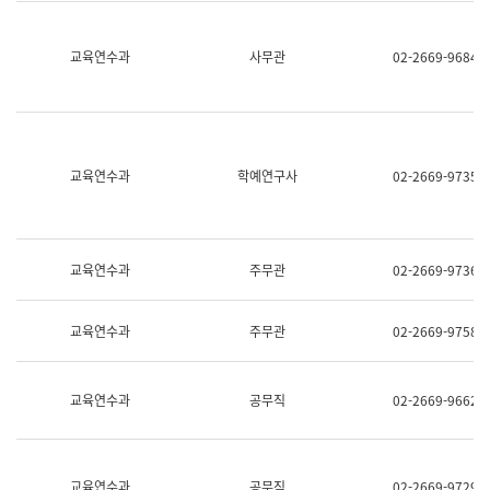
명,
교
직
육
위/
연
교육연수과
사무관
02-2669-9684
직
수
급,
과
전
어
화,
문
담
연
당
구
교육연수과
학예연구사
02-2669-9735
업
실
무)
어
문
연
구
교육연수과
주무관
02-2669-9736
과
어
문
교육연수과
주무관
02-2669-9758
연
구
과
(사
교육연수과
공무직
02-2669-9662
전
팀)
언
어
정
교육연수과
공무직
02-2669-9729