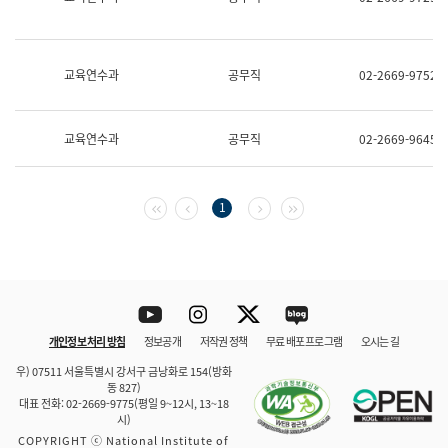
보
과
한
국
교육연수과
공무직
02-2669-9752
어
진
흥
과
교육연수과
공무직
02-2669-9645
수
어
점
자
첫 페이지
이전 페이지
다음 페이지
마지막 페이지
1
진
흥
과
Youtube
Instagram
Twitter
blog
개인정보 처리 방침
정보공개
저작권 정책
무료 배포 프로그램
오시는 길
바로 가기
문체부와 소속기관
우) 07511 서울특별시 강서구 금낭화로 154(방화
동 827)
대표 전화: 02-2669-9775(평일 9~12시, 13~18
시)
COPYRIGHT ⓒ National Institute of