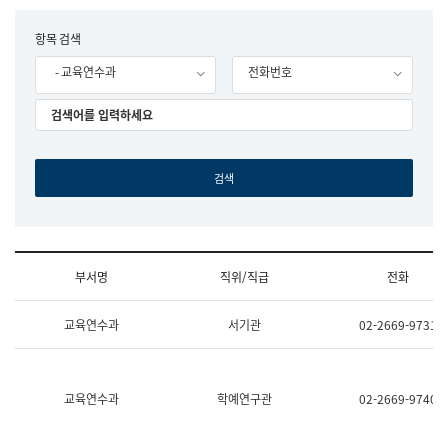
립
국
F
항목 검색
어
o
원
- 교육연수과
전화번호
r
조
m
직
도
국
어
원
원
장
기
획
연
수
부서명
직위/직급
전화
부
기
조
획
교육연수과
서기관
02-2669-9731
직
운
및
영
업
과
무
공
소
공
교육연수과
학예연구관
02-2669-9740
개
언
(부
어
서
과