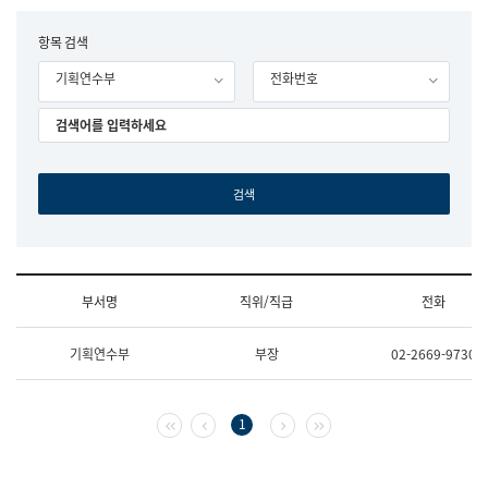
립
국
F
항목 검색
어
o
원
기획연수부
전화번호
r
조
m
직
도
국
어
원
원
장
기
획
연
수
부서명
직위/직급
전화
부
기
조
획
기획연수부
부장
02-2669-9730
직
운
및
영
업
과
무
공
첫 페이지
이전 페이지
다음 페이지
마지막 페이지
1
소
공
개
언
(부
어
서
과