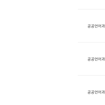
(부
획
서
운
명,
영
직
과
위/
공공언어과
공
직
공
급,
언
전
어
화,
과
담
교
공공언어과
당
육
업
연
무)
수
과
어
문
공공언어과
연
구