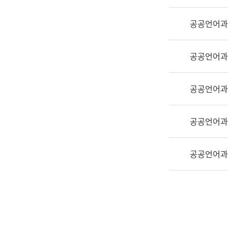
실
어
공공언어과
문
연
구
공공언어과
과
어
문
공공언어과
연
구
공공언어과
과
(사
전
공공언어과
팀)
언
어
정
보
과