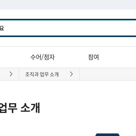
수어/점자
참여
조직과 업무 소개
바로가기
바로가기
업무 소개