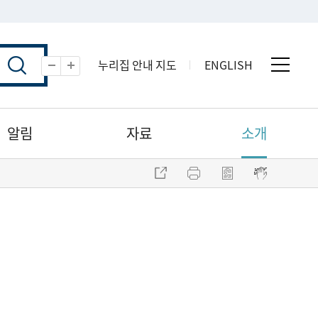
누리집 안내 지도
ENGLISH
전체 
축소
확대
알림
자료
소개
주소 복사
프린트
점자파일 내려받기
점자뷰어 보