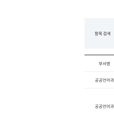
국
립
국
어
원
F
항목 검색
조
o
직
r
도
m
국
어
부서명
원
원
조
장
공공언어과
직
기
및
획
업
연
무
수
소
공공언어과
부
개
기