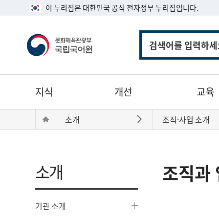
이 누리집은 대한민국 공식 전자정부 누리집입니다.
통
합
검
색
주
지식
개선
교육
메
뉴
현
Home
소개
조직·사업 소개
바로가기
재
위
치:
소개
조직과 
기관 소개