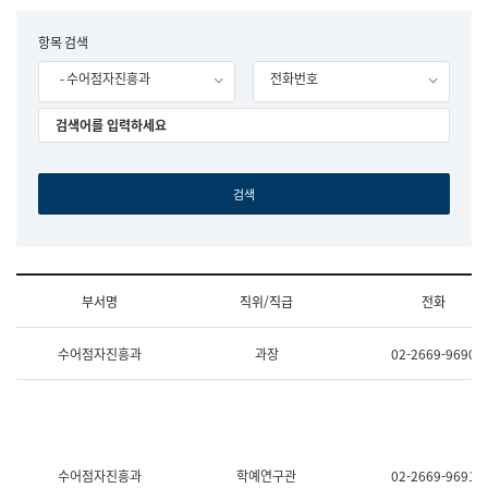
립
국
F
항목 검색
어
o
원
- 수어점자진흥과
전화번호
r
조
m
직
도
국
어
원
원
장
기
획
연
수
부서명
직위/직급
전화
부
기
조
획
수어점자진흥과
과장
02-2669-9690
직
운
및
영
업
과
무
공
소
공
개
언
(부
어
수어점자진흥과
학예연구관
02-2669-9691
서
과