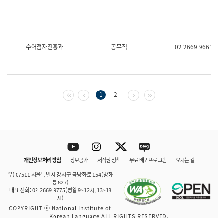
수어점자진흥과
공무직
02-2669-9661
첫 페이지
이전 페이지
다음 페이지
마지막 페이지
1
2
Youtube
Instagram
Twitter
blog
개인정보 처리 방침
정보공개
저작권 정책
무료 배포 프로그램
오시는 길
바로 가기
문체부와 소속기관
우) 07511 서울특별시 강서구 금낭화로 154(방화
동 827)
대표 전화: 02-2669-9775(평일 9~12시, 13~18
시)
COPYRIGHT ⓒ National Institute of
Korean Language ALL RIGHTS RESERVED.