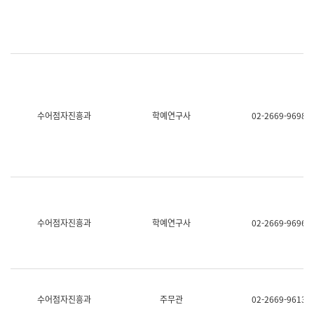
명,
교
직
육
위/
연
직
수
급,
과
전
어
화,
문
담
연
당
구
수어점자진흥과
학예연구사
02-2669-9698
업
실
무)
어
문
연
구
과
어
문
연
수어점자진흥과
학예연구사
02-2669-9696
구
과
(사
전
팀)
언
어
수어점자진흥과
주무관
02-2669-9613
정