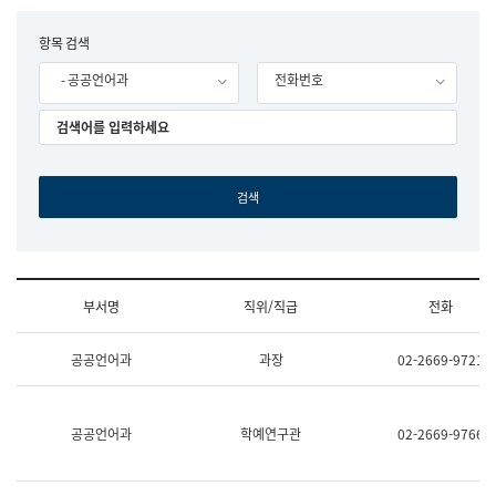
립
국
F
항목 검색
어
o
원
- 공공언어과
전화번호
r
조
m
직
도
국
어
원
원
장
기
획
연
수
부서명
직위/직급
전화
부
기
조
획
공공언어과
과장
02-2669-9721
직
운
및
영
업
과
무
공
공공언어과
학예연구관
02-2669-9766
소
공
개
언
(부
어
서
과