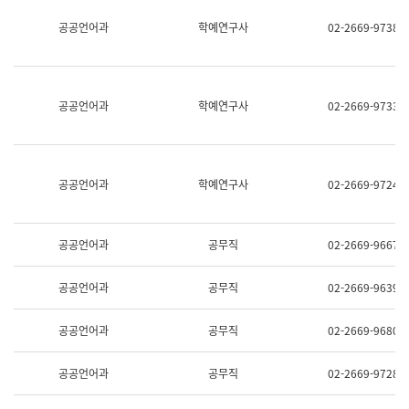
명,
교
공공언어과
학예연구사
02-2669-9738
직
육
위/
연
직
수
급,
과
전
어
공공언어과
학예연구사
02-2669-9733
화,
문
담
연
당
구
업
실
무)
어
공공언어과
학예연구사
02-2669-9724
문
연
구
과
공공언어과
공무직
02-2669-9667
어
문
연
공공언어과
공무직
02-2669-9639
구
과
(사
공공언어과
공무직
02-2669-9680
전
팀)
언
공공언어과
공무직
02-2669-9728
어
정