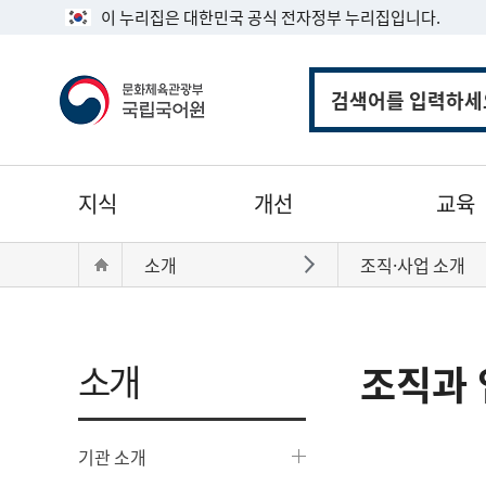
이 누리집은 대한민국 공식 전자정부 누리집입니다.
통
합
검
색
주
지식
개선
교육
메
뉴
현
Home
소개
조직·사업 소개
바로가기
재
위
치:
소개
조직과 
기관 소개