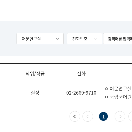
어문연구실
전화번호
직위/직급
전화
ㅇ 어문연구실
실장
02-2669-9710
ㅇ 국립국어원
첫 페이지
이전 페이지
다
1