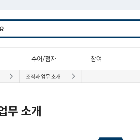
수어/점자
참여
조직과 업무 소개
바로가기
바로가기
업무 소개