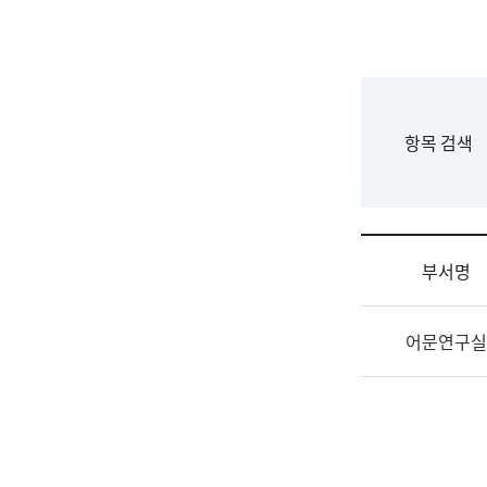
국
립
국
어
원
F
항목 검색
조
o
직
r
도
m
국
어
부서명
원
원
조
장
어문연구실
직
기
및
획
업
연
무
수
소
부
개
기