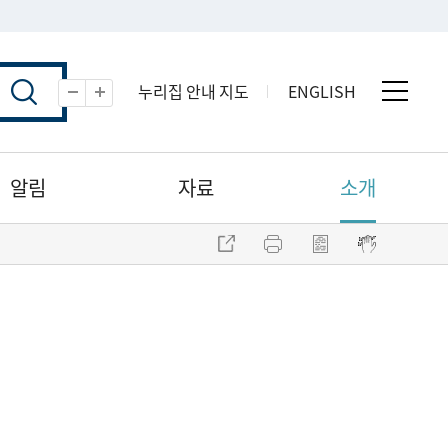
누리집 안내 지도
ENGLISH
전체 
축소
확대
알림
자료
소개
주소 복사
프린트
점자파일 내려받기
점자뷰어 보