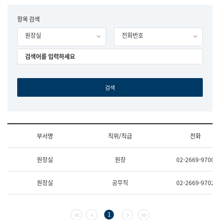
립
국
F
항목 검색
어
o
원
원장실
전화번호
r
조
m
직
도
국
어
원
원
장
기
획
연
수
부서명
직위/직급
전화
부
기
조
획
원장실
원장
02-2669-9700
직
운
및
영
업
과
원장실
공무직
02-2669-9702
무
공
소
공
개
언
(부
어
첫 페이지
이전 페이지
다음 페이지
마지막 페이지
1
서
과