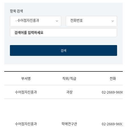
립
국
F
항목 검색
어
o
원
- 수어점자진흥과
전화번호
r
조
m
직
도
국
어
원
원
장
기
획
연
수
부서명
직위/직급
전화
부
기
조
획
수어점자진흥과
과장
02-2669-9690
직
운
및
영
업
과
무
공
소
공
개
언
(부
어
수어점자진흥과
학예연구관
02-2669-9691
서
과