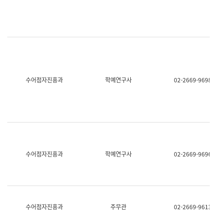
명,
교
직
육
위/
연
직
수
급,
과
전
어
화,
문
담
연
당
구
수어점자진흥과
학예연구사
02-2669-9698
업
실
무)
어
문
연
구
과
어
문
연
수어점자진흥과
학예연구사
02-2669-9696
구
과
(사
전
팀)
언
어
수어점자진흥과
주무관
02-2669-9613
정