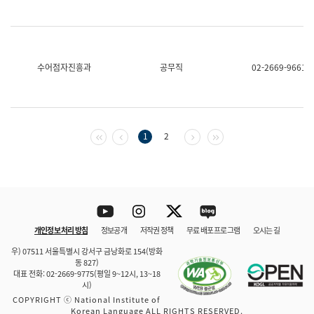
수어점자진흥과
공무직
02-2669-9661
첫 페이지
이전 페이지
다음 페이지
마지막 페이지
1
2
Youtube
Instagram
Twitter
blog
개인정보 처리 방침
정보공개
저작권 정책
무료 배포 프로그램
오시는 길
바로 가기
문체부와 소속기관
우) 07511 서울특별시 강서구 금낭화로 154(방화
동 827)
대표 전화: 02-2669-9775(평일 9~12시, 13~18
시)
COPYRIGHT ⓒ National Institute of
Korean Language ALL RIGHTS RESERVED.