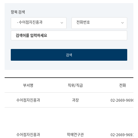
립
국
F
항목 검색
어
o
원
- 수어점자진흥과
전화번호
r
조
m
직
도
국
어
원
원
장
기
획
연
수
부서명
직위/직급
전화
부
기
조
획
수어점자진흥과
과장
02-2669-9690
직
운
및
영
업
과
무
공
소
공
개
언
(부
어
수어점자진흥과
학예연구관
02-2669-9691
서
과