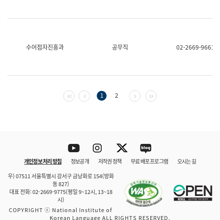
수어점자진흥과
공무직
02-2669-9661
첫 페이지
이전 페이지
다음 페이지
마지막 페이지
1
2
Youtube
Instagram
Twitter
blog
개인정보 처리 방침
정보공개
저작권 정책
무료 배포 프로그램
오시는 길
바로 가기
문체부와 소속기관
우) 07511 서울특별시 강서구 금낭화로 154(방화
동 827)
대표 전화: 02-2669-9775(평일 9~12시, 13~18
시)
COPYRIGHT ⓒ National Institute of
Korean Language ALL RIGHTS RESERVED.