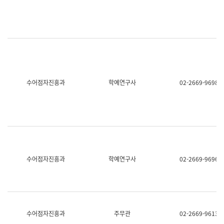
명,
교
직
육
위/
연
직
수
급,
과
전
어
화,
문
담
연
당
구
수어점자진흥과
학예연구사
02-2669-9698
업
실
무)
어
문
연
구
과
어
문
연
수어점자진흥과
학예연구사
02-2669-9696
구
과
(사
전
팀)
언
어
수어점자진흥과
주무관
02-2669-9613
정