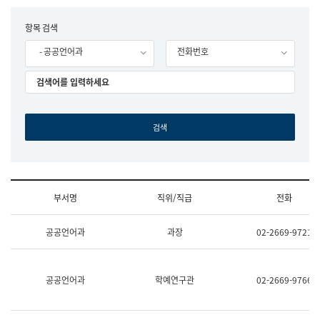
립
국
F
항목 검색
어
o
원
- 공공언어과
전화번호
r
조
m
직
도
국
어
원
원
장
기
획
연
수
부서명
직위/직급
전화
부
기
조
획
공공언어과
과장
02-2669-9721
직
운
및
영
업
과
무
공
공공언어과
학예연구관
02-2669-9766
소
공
개
언
(부
어
서
과