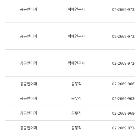
명,
교
공공언어과
학예연구사
02-2669-9738
직
육
위/
연
직
수
급,
과
전
어
공공언어과
학예연구사
02-2669-9733
화,
문
담
연
당
구
업
실
무)
어
공공언어과
학예연구사
02-2669-9724
문
연
구
과
공공언어과
공무직
02-2669-9667
어
문
연
공공언어과
공무직
02-2669-9639
구
과
(사
공공언어과
공무직
02-2669-9680
전
팀)
언
공공언어과
공무직
02-2669-9728
어
정