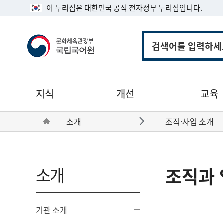
이 누리집은 대한민국 공식 전자정부 누리집입니다.
통
합
검
색
주
지식
개선
교육
메
뉴
현
Home
소개
조직·사업 소개
바로가기
재
위
치:
소개
조직과 
기관 소개