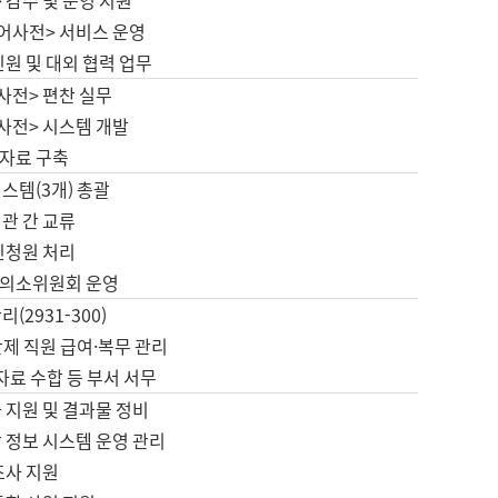
 감수 및 운영 지원
국어사전> 서비스 운영
민원 및 대외 협력 업무
사전> 편찬 실무
사전> 시스템 개발
자료 구축
스템(3개) 총괄
관 간 교류
민청원 처리
의소위원회 운영
(2931-300)
제 직원 급여·복무 관리
 자료 수합 등 부서 서무
 지원 및 결과물 정비
 정보 시스템 운영 관리
조사 지원