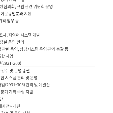
완심의회, 규범 관련 위원회 운영
 어문규범분과 지원
 기획 업무 등
업
 조사, 지역어 시스템 개발
담실 운영·관리
 관련 용역, 상담시스템 운영·관리 총괄 등
통합 사업
2931-300)
 감수 및 운영 총괄
합 시스템 관리 및 운영
업(2931-305) 관리 및 예결산
중장기 계획 수립 지원
조사
대사전> 개편