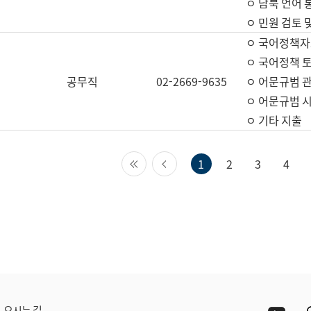
ㅇ 남북 언어 
ㅇ 민원 검토 
ㅇ 국어정책자
ㅇ 국어정책 
공무직
02-2669-9635
ㅇ 어문규범 
ㅇ 어문규범 
ㅇ 기타 지출
첫 페이지
이전 페이지
1
2
3
4
Yout
오시는 길