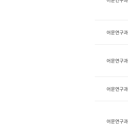
어문연구과
실
어
문
연
구
어문연구과
과
어
문
연
어문연구과
구
과
(사
전
어문연구과
팀)
언
어
정
보
어문연구과
과