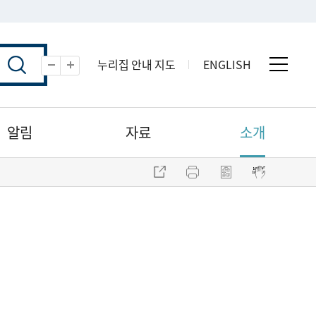
누리집 안내 지도
ENGLISH
전체 
축소
확대
알림
자료
소개
주소 복사
프린트
점자파일 내려받기
점자뷰어 보