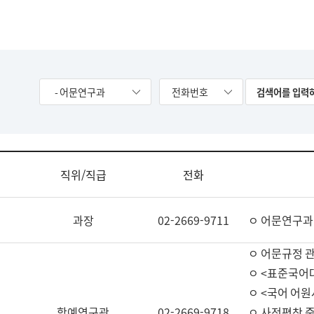
- 어문연구과
전화번호
직위/직급
전화
과장
02-2669-9711
ㅇ 어문연구과
ㅇ 어문규정 
ㅇ <표준국어
ㅇ <국어 어원
학예연구관
02-2669-9718
ㅇ 사전편찬 