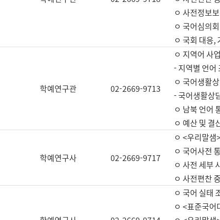
ㅇ 사전정보보
ㅇ 국어심의회
ㅇ 국회 대응,
ㅇ 지역어 사
- 지역별 언어
ㅇ 국어생활상
학예연구관
02-2669-9713
- 국어생활상담
ㅇ 남북 언어 
ㅇ 예산 및 결산(
ㅇ <우리말샘>
ㅇ 국어사전 통
학예연구사
02-2669-9717
ㅇ 사전 세부 사
ㅇ 사전편찬 
ㅇ 국어 실태 
ㅇ <표준국어