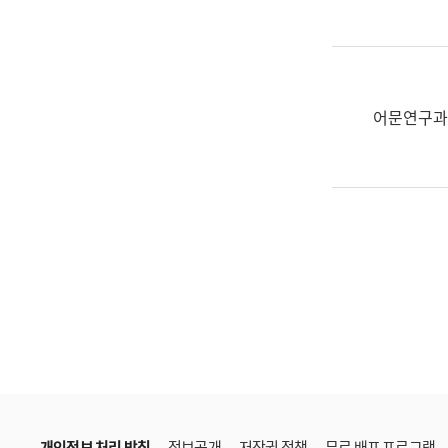
한
국
어
진
흥
어문연구과
과
수
어
점
자
진
흥
과
개인정보 처리 방침
정보공개
저작권 정책
무료 배포 프로그램