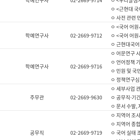
학예연구사
02-2669-9714
ㅇ <우리말샘>
ㅇ <근현대 
ㅇ 사전 관련 
ㅇ <국어 어원
학예연구사
02-2669-9712
ㅇ <국어 어원
ㅇ 근현대국어
ㅇ 어문연구 시
ㅇ 언어정책 기
학예연구사
02-2669-9716
ㅇ 민원 및 국
ㅇ 정책연구심
ㅇ 세부사업 관리
주무관
02-2669-9630
ㅇ 공무직·기간
ㅇ 문서 수발,
ㅇ 지역어 조사
ㅇ 지역어 종합
공무직
02-2669-9719
ㅇ 국어 실태 