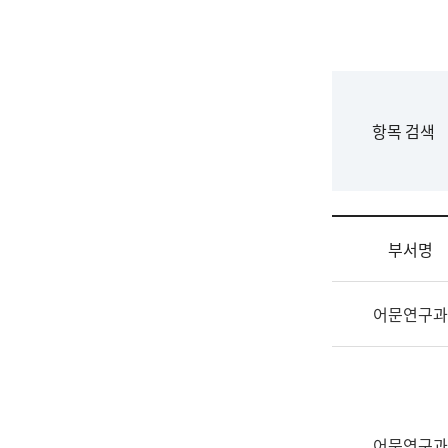
국
립
국
어
원
F
항목 검색
조
o
직
r
도
m
국
어
부서명
원
원
조
장
어문연구과
직
기
및
획
업
연
무
수
소
부
개
기
어문연구과