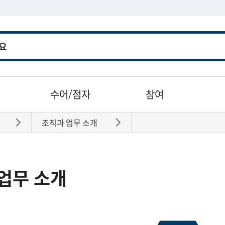
수어/점자
참여
조직과 업무 소개
바로가기
바로가기
업무 소개