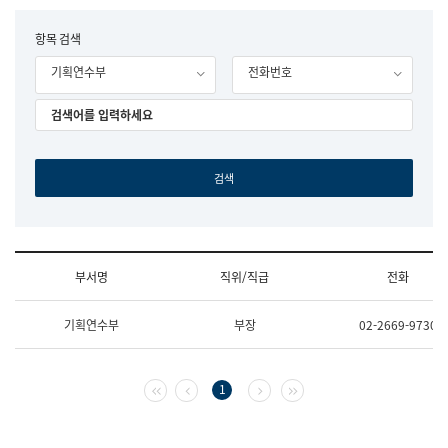
립
국
F
항목 검색
어
o
원
기획연수부
전화번호
r
조
m
직
도
국
어
원
원
장
기
획
연
수
부서명
직위/직급
전화
부
기
조
획
기획연수부
부장
02-2669-9730
직
운
및
영
업
과
무
공
첫 페이지
이전 페이지
다음 페이지
마지막 페이지
1
소
공
개
언
(부
어
서
과