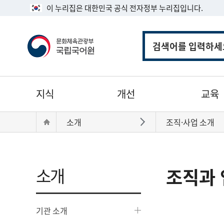
이 누리집은 대한민국 공식 전자정부 누리집입니다.
통
합
검
색
주
지식
개선
교육
메
뉴
현
Home
소개
조직·사업 소개
바로가기
재
위
치:
소개
조직과 
기관 소개