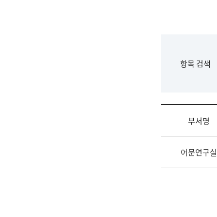
국
립
국
어
원
F
항목 검색
조
o
직
r
도
m
국
어
부서명
원
원
조
장
어문연구실
직
기
및
획
업
연
무
수
소
부
개
기