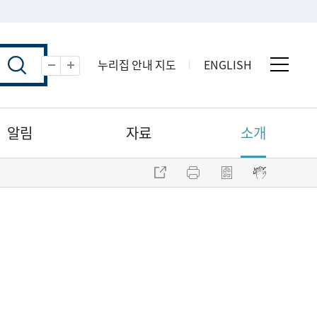
누리집 안내 지도
ENGLISH
전체 
축소
확대
알림
자료
소개
주소 복사
프린트
점자파일 내려받기
점자뷰어 보