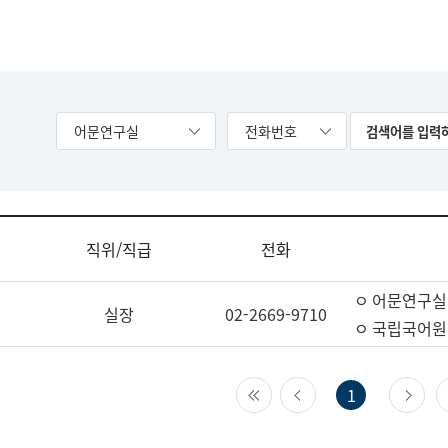
어문연구실
전화번호
직위/직급
전화
ㅇ 어문연구실
실장
02-2669-9710
ㅇ 국립국어원
첫 페이지
이전 페이지
다
1