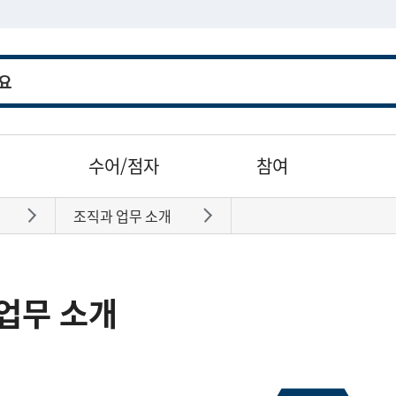
수어/점자
참여
조직과 업무 소개
바로가기
바로가기
업무 소개