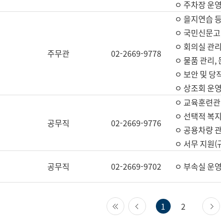
ㅇ 주차장 운
ㅇ 을지연습 
ㅇ 국민신문고,
ㅇ 회의실 관리
주무관
02-2669-9778
ㅇ 물품 관리,
ㅇ 보안 및 당
ㅇ 상조회 운
ㅇ 교육훈련관
ㅇ 선택적 복지
공무직
02-2669-9776
ㅇ 공용차량 관
ㅇ 서무 지원(
공무직
02-2669-9702
ㅇ 부속실 운
첫 페이지
이전 페이지
1
2