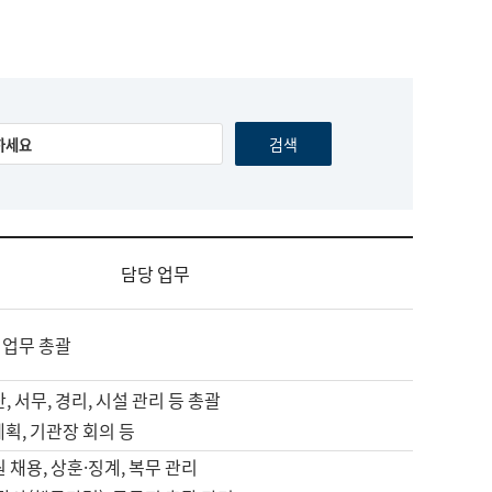
담당 업무
 업무 총괄
, 서무, 경리, 시설 관리 등 총괄
계획, 기관장 회의 등
원 채용, 상훈·징계, 복무 관리