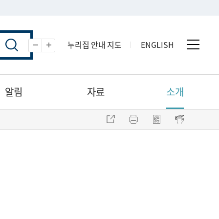
누리집 안내 지도
ENGLISH
전체 
축소
확대
알림
자료
소개
주소 복사
프린트
점자파일 내려받기
점자뷰어 보