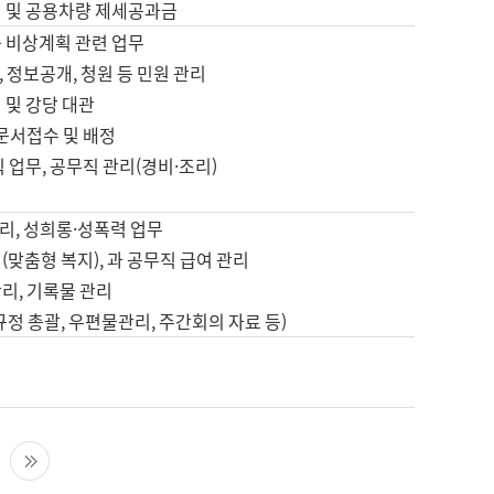
영 및 공용차량 제세공과금
등 비상계획 관련 업무
 정보공개, 청원 등 민원 관리
 및 강당 대관
 문서접수 및 배정
직 업무, 공무직 관리(경비·조리)
영
리, 성희롱·성폭력 업무
(맞춤형 복지), 과 공무직 급여 관리
리, 기록물 관리
규정 총괄, 우편물관리, 주간회의 자료 등)
영
다음 페이지
마지막 페이지