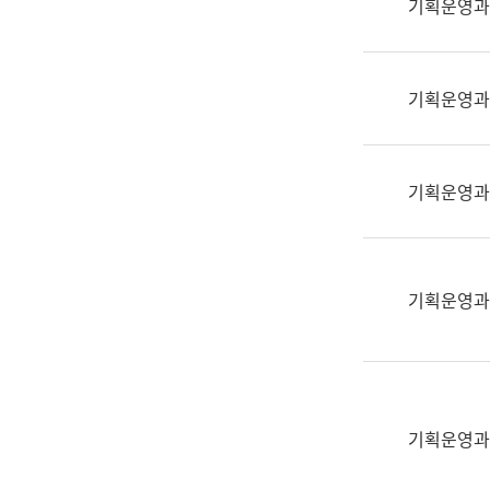
기획운영과
(부
획
서
운
명,
영
직
기획운영과
과
위/
공
직
공
급,
언
기획운영과
전
어
화,
과
담
교
당
육
기획운영과
업
연
무)
수
과
어
문
기획운영과
연
구