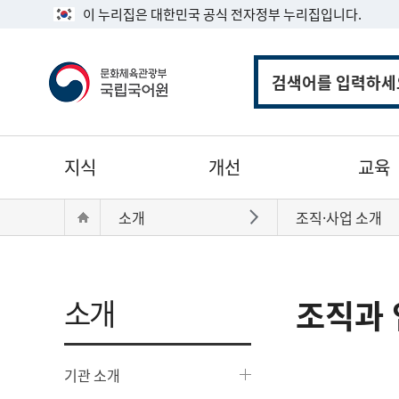
이 누리집은 대한민국 공식 전자정부 누리집입니다.
통
합
검
색
주
지식
개선
교육
메
뉴
현
Home
소개
조직·사업 소개
바로가기
재
위
치:
소개
조직과 
기관 소개