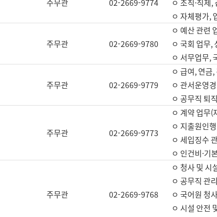
주무관
02-2669-9774
ㅇ 조직·직제,
ㅇ 자체평가,
ㅇ 예산 관련 
주무관
02-2669-9780
ㅇ 국회 업무
ㅇ 서무업무,
ㅇ 급여, 연금
주무관
02-2669-9779
ㅇ 관서운영경비
ㅇ 공무직 퇴직
ㅇ 계약 업무(
ㅇ 지출원인행위
주무관
02-2669-9773
ㅇ 세입징수 
ㅇ 인건비·기
ㅇ 청사 및 시
ㅇ 공무직 관리
주무관
02-2669-9768
ㅇ 국어원 청
ㅇ 시설 안전 