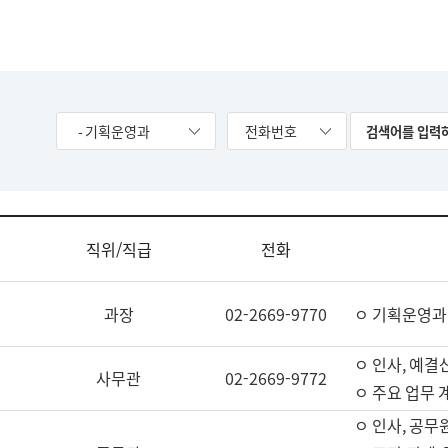
- 기획운영과
전화번호
직위/직급
전화
과장
02-2669-9770
ㅇ 기획운영과
ㅇ 인사, 예결산
사무관
02-2669-9772
ㅇ 주요 업무 
ㅇ 인사, 공무