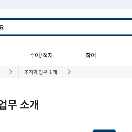
수어/점자
참여
조직과 업무 소개
바로가기
바로가기
업무 소개