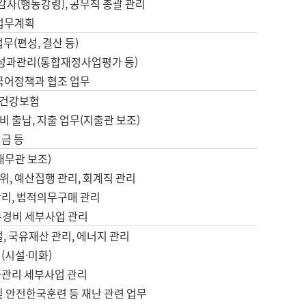
 감사(행동강령), 공무직 총괄 관리
 업무계획
업무(편성, 결산 등)
, 성과관리(통합재정사업평가 등)
 국어정책과 협조 업무
, 건강보험
 출납, 지출 업무(지출관 보조)
금 등
재무관 보조)
, 예산집행 관리, 회계직 관리
관리, 법적의무구매 관리
본경비 세부사업 관리
설, 국유재산 관리, 에너지 관리
(시설·미화)
사관리 세부사업 관리
및 안전한국훈련 등 재난 관련 업무