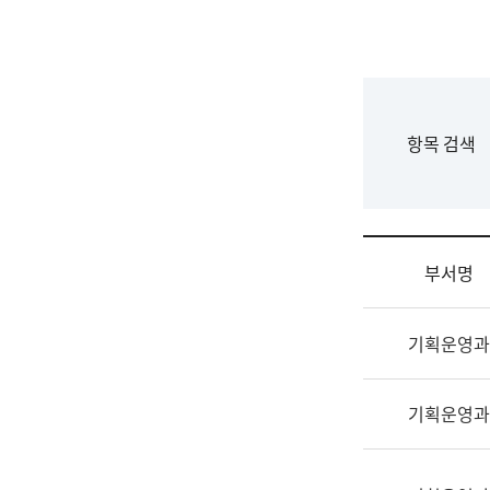
국
립
국
어
원
F
항목 검색
조
o
직
r
도
m
국
어
부서명
원
원
조
장
기획운영과
직
기
및
획
업
연
기획운영과
무
수
소
부
개
기