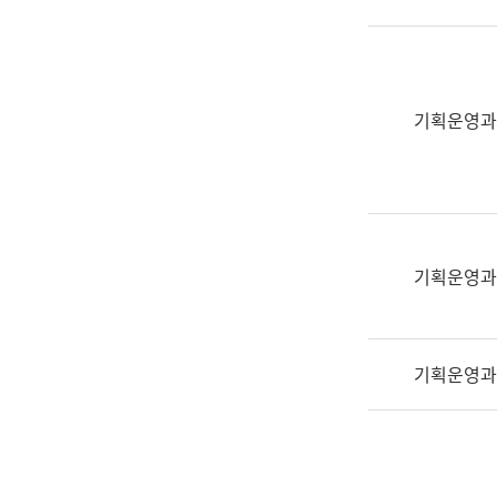
실
어
문
연
구
기획운영과
과
어
문
연
구
과
기획운영과
(사
전
팀)
기획운영과
언
어
정
보
과