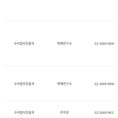
명,
교
직
육
위/
연
직
수
급,
과
전
어
화,
문
담
연
당
구
수어점자진흥과
학예연구사
02-2669-9698
업
실
무)
어
문
연
구
과
어
문
연
수어점자진흥과
학예연구사
02-2669-9696
구
과
(사
전
팀)
언
어
수어점자진흥과
주무관
02-2669-9613
정