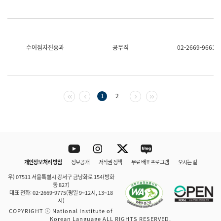
수어점자진흥과
공무직
02-2669-9661
첫 페이지
이전 페이지
다음 페이지
마지막 페이지
1
2
Youtube
Instagram
Twitter
blog
개인정보 처리 방침
정보공개
저작권 정책
무료 배포 프로그램
오시는 길
바로 가기
문체부와 소속기관
우) 07511 서울특별시 강서구 금낭화로 154(방화
동 827)
대표 전화: 02-2669-9775(평일 9~12시, 13~18
시)
COPYRIGHT ⓒ National Institute of
Korean Language ALL RIGHTS RESERVED.