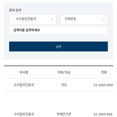
립
국
F
항목 검색
어
o
원
- 수어점자진흥과
전화번호
r
조
m
직
도
국
어
원
원
장
기
획
연
수
부서명
직위/직급
전화
부
기
조
획
수어점자진흥과
과장
02-2669-9690
직
운
및
영
업
과
무
공
소
공
개
언
(부
어
수어점자진흥과
학예연구관
02-2669-9691
서
과