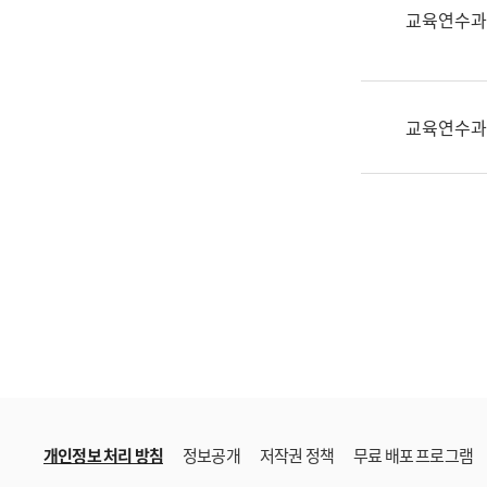
한
교육연수과
국
어
진
흥
교육연수과
과
수
어
점
자
진
흥
과
개인정보 처리 방침
정보공개
저작권 정책
무료 배포 프로그램