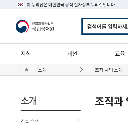
이 누리집은 대한민국 공식 전자정부 누리집입니다.
통
합
검
색
주
지식
개선
교육
메
뉴
현
Home
소개
조직·사업 소개
바로가기
재
위
치:
소개
조직과 
기관 소개