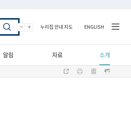
누리집 안내 지도
ENGLISH
전체 
축소
확대
알림
자료
소개
주소 복사
프린트
점자파일 내려받기
점자뷰어 보