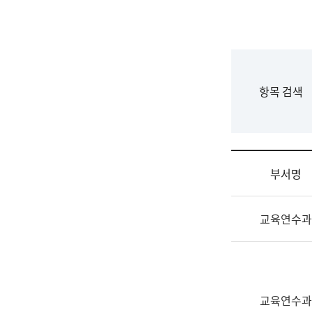
국
립
국
어
원
F
항목 검색
조
o
직
r
도
m
국
어
부서명
원
원
조
장
교육연수과
직
기
및
획
업
연
무
수
소
부
교육연수과
개
기