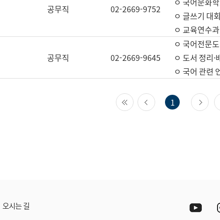
ㅇ 국어문화학
공무직
02-2669-9752
ㅇ 글쓰기 대회
ㅇ 교육연수과
ㅇ 국어전문도
공무직
02-2669-9645
ㅇ 도서 정리·
ㅇ 국어 관련
첫 페이지
이전 페이지
다
1
Yout
오시는 길