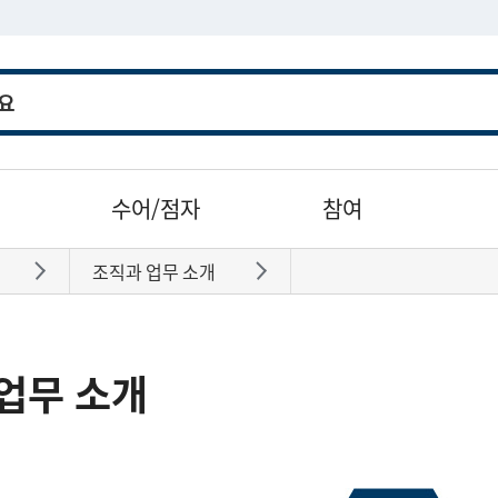
수어/점자
참여
조직과 업무 소개
바로가기
바로가기
업무 소개