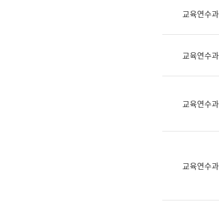
실
교육연수과
어
문
연
구
교육연수과
과
어
문
연
교육연수과
구
과
(사
전
팀)
교육연수과
언
어
정
보
과