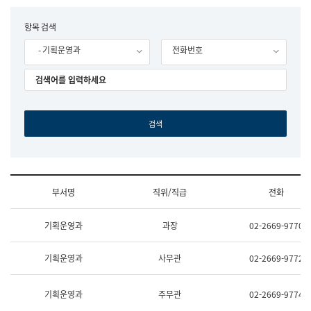
립
국
F
항목 검색
어
o
원
- 기획운영과
전화번호
r
조
m
직
도
국
어
원
원
장
기
획
연
수
부서명
직위/직급
전화
부
기
조
획
기획운영과
과장
02-2669-9770
직
운
및
영
업
과
기획운영과
사무관
02-2669-9772
무
공
소
공
개
언
기획운영과
주무관
02-2669-9774
(부
어
서
과