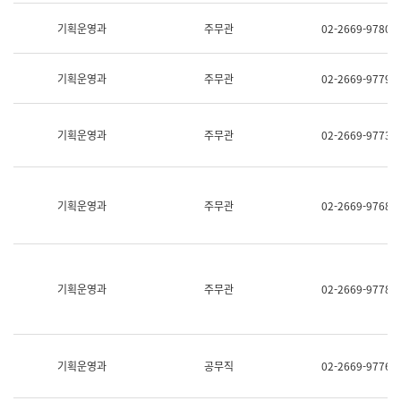
명,
교
직
기획운영과
주무관
02-2669-9780
육
위/
연
직
수
급,
과
기획운영과
주무관
02-2669-9779
전
어
화,
문
담
연
당
기획운영과
주무관
02-2669-9773
구
업
실
무)
어
문
연
기획운영과
주무관
02-2669-9768
구
과
어
문
연
구
기획운영과
주무관
02-2669-9778
과
(사
전
팀)
언
기획운영과
공무직
02-2669-9776
어
정