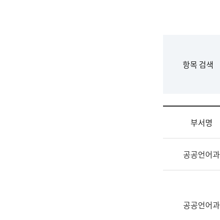
국
립
국
어
원
F
항목 검색
조
o
직
r
도
m
국
어
부서명
원
원
조
장
공공언어과
직
기
및
획
업
연
무
수
소
공공언어과
부
개
기