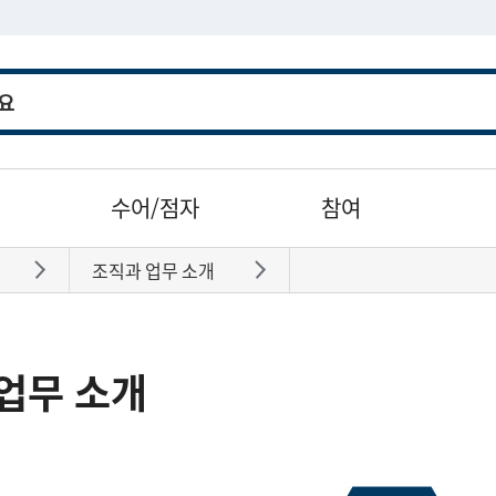
수어/점자
참여
조직과 업무 소개
바로가기
바로가기
업무 소개