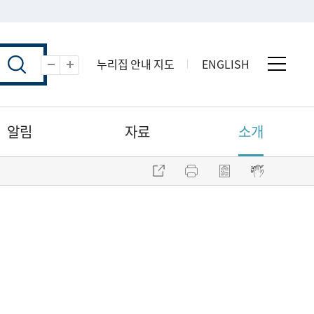
누리집 안내 지도
ENGLISH
전체 
축소
확대
알림
자료
소개
주소 복사
프린트
점자파일 내려받기
점자뷰어 보