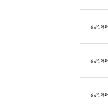
(부
획
서
운
명,
영
직
과
위/
공공언어과
공
직
공
급,
언
전
어
화,
과
담
교
공공언어과
당
육
업
연
무)
수
과
어
문
공공언어과
연
구