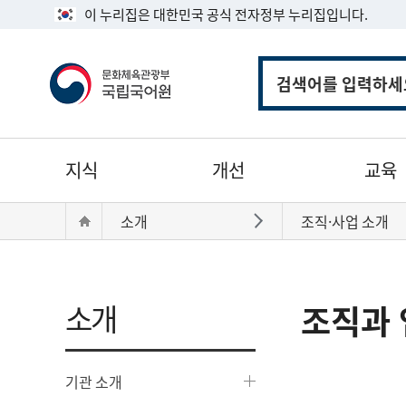
이 누리집은 대한민국 공식 전자정부 누리집입니다.
통
합
검
색
주
지식
개선
교육
메
뉴
현
Home
소개
조직·사업 소개
바로가기
재
위
치:
소개
조직과 
기관 소개