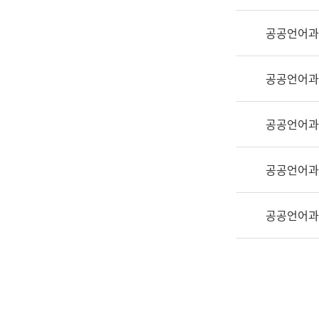
실
어
공공언어과
문
연
구
공공언어과
과
어
문
공공언어과
연
구
공공언어과
과
(사
전
공공언어과
팀)
언
어
정
보
과