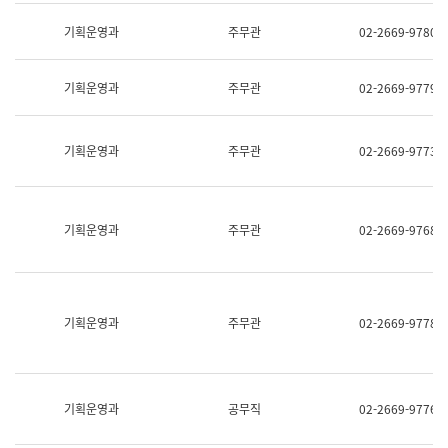
명,
교
직
기획운영과
주무관
02-2669-9780
육
위/
연
직
수
급,
과
기획운영과
주무관
02-2669-9779
전
어
화,
문
담
연
당
기획운영과
주무관
02-2669-9773
구
업
실
무)
어
문
연
기획운영과
주무관
02-2669-9768
구
과
어
문
연
구
기획운영과
주무관
02-2669-9778
과
(사
전
팀)
언
기획운영과
공무직
02-2669-9776
어
정