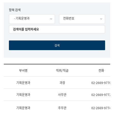
립
국
F
항목 검색
어
o
원
- 기획운영과
전화번호
r
조
m
직
도
국
어
원
원
장
기
획
연
수
부서명
직위/직급
전화
부
기
조
획
기획운영과
과장
02-2669-9770
직
운
및
영
업
과
기획운영과
사무관
02-2669-9772
무
공
소
공
개
언
기획운영과
주무관
02-2669-9774
(부
어
서
과