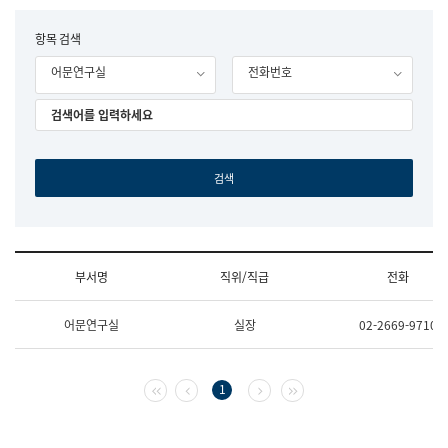
립
국
F
항목 검색
어
o
원
어문연구실
전화번호
r
조
m
직
도
국
어
원
원
장
기
획
연
수
부서명
직위/직급
전화
부
기
조
획
어문연구실
실장
02-2669-9710
직
운
및
영
업
과
무
공
첫 페이지
이전 페이지
다음 페이지
마지막 페이지
1
소
공
개
언
(부
어
서
과