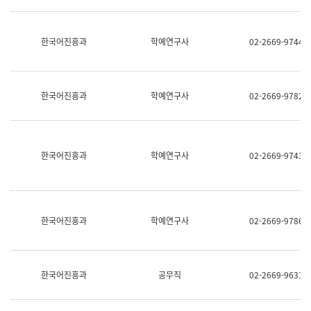
명,
교
직
육
위/
연
한국어진흥과
학예연구사
02-2669-9744
직
수
급,
과
전
어
화,
문
담
연
한국어진흥과
학예연구사
02-2669-9782
당
구
업
실
무)
어
문
연
한국어진흥과
학예연구사
02-2669-9743
구
과
어
문
연
한국어진흥과
학예연구사
02-2669-9786
구
과
(사
전
팀)
한국어진흥과
공무직
02-2669-9631
언
어
정