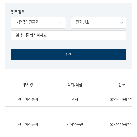
립
국
F
항목 검색
어
o
원
- 한국어진흥과
전화번호
r
조
m
직
도
국
어
원
원
장
기
획
연
수
부서명
직위/직급
전화
부
기
조
획
한국어진흥과
과장
02-2669-9742
직
운
및
영
업
과
무
공
소
공
한국어진흥과
학예연구관
02-2669-9742
개
언
(부
어
서
과