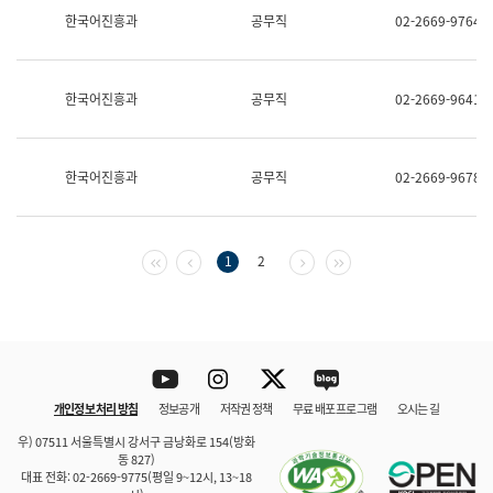
보
한국어진흥과
공무직
02-2669-9764
과
한
국
어
한국어진흥과
공무직
02-2669-9641
진
흥
과
수
한국어진흥과
공무직
02-2669-9678
어
점
자
진
흥
첫 페이지
이전 페이지
다음 페이지
마지막 페이지
1
2
과
Youtube
Instagram
Twitter
blog
개인정보 처리 방침
정보공개
저작권 정책
무료 배포 프로그램
오시는 길
바로 가기
문체부와 소속기관
우) 07511 서울특별시 강서구 금낭화로 154(방화
동 827)
대표 전화: 02-2669-9775(평일 9~12시, 13~18