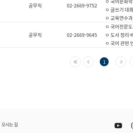
ㅇ 국어문화학
공무직
02-2669-9752
ㅇ 글쓰기 대회
ㅇ 교육연수과
ㅇ 국어전문도
공무직
02-2669-9645
ㅇ 도서 정리·
ㅇ 국어 관련
첫 페이지
이전 페이지
다
1
Yout
오시는 길