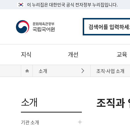
이 누리집은 대한민국 공식 전자정부 누리집입니다.
통
합
검
색
주
지식
개선
교육
메
뉴
현
Home
소개
조직·사업 소개
바로가기
재
위
치:
소개
조직과 
기관 소개