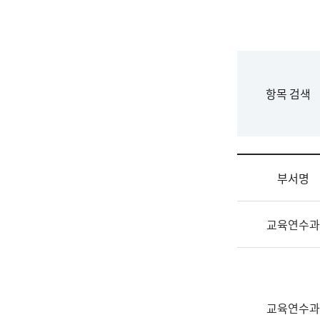
국
립
국
어
원
F
항목 검색
조
o
직
r
도
m
국
어
부서명
원
원
조
장
교육연수과
직
기
및
획
업
연
무
수
소
부
교육연수과
개
기