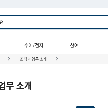
수어/점자
참여
조직과 업무 소개
바로가기
바로가기
업무 소개