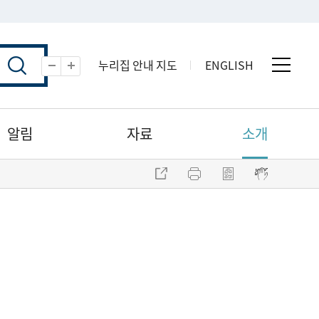
누리집 안내 지도
ENGLISH
전체 
축소
확대
알림
자료
소개
주소 복사
프린트
점자파일 내려받기
점자뷰어 보