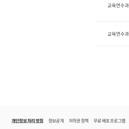
한
교육연수과
국
어
진
흥
교육연수과
과
수
어
점
자
진
흥
과
개인정보 처리 방침
정보공개
저작권 정책
무료 배포 프로그램