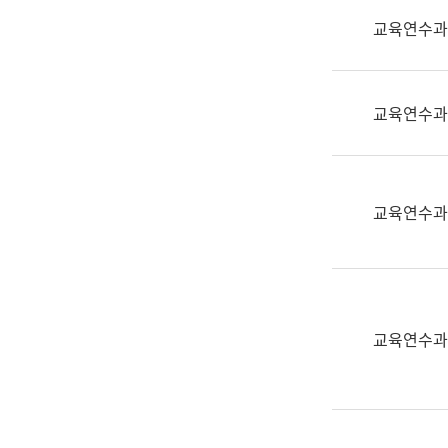
실
교육연수과
어
문
연
구
교육연수과
과
어
문
연
교육연수과
구
과
(사
전
팀)
교육연수과
언
어
정
보
과