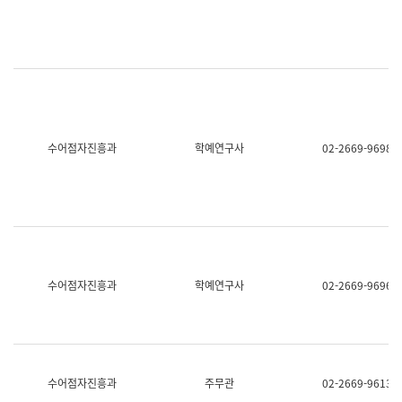
명,
교
직
육
위/
연
직
수
급,
과
전
어
화,
문
담
연
당
구
수어점자진흥과
학예연구사
02-2669-9698
업
실
무)
어
문
연
구
과
어
문
연
수어점자진흥과
학예연구사
02-2669-9696
구
과
(사
전
팀)
언
어
수어점자진흥과
주무관
02-2669-9613
정