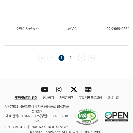
수어점자진흥과
공무직
02-2669-9661
첫 페이지
이전 페이지
다음 페이지
마지막 페이지
1
2
Youtube
Instagram
Twitter
blog
개인정보 처리 방침
정보공개
저작권 정책
무료 배포 프로그램
오시는 길
바로 가기
문체부와 소속기관
우) 07511 서울특별시 강서구 금낭화로 154(방화
동 827)
대표 전화: 02-2669-9775(평일 9~12시, 13~18
시)
COPYRIGHT ⓒ National Institute of
Korean Language ALL RIGHTS RESERVED.