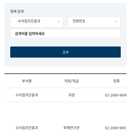
립
국
F
항목 검색
어
o
원
- 수어점자진흥과
전화번호
r
조
m
직
도
국
어
원
원
장
기
획
연
수
부서명
직위/직급
전화
부
기
조
획
수어점자진흥과
과장
02-2669-9690
직
운
및
영
업
과
무
공
소
공
개
언
(부
어
수어점자진흥과
학예연구관
02-2669-9691
서
과