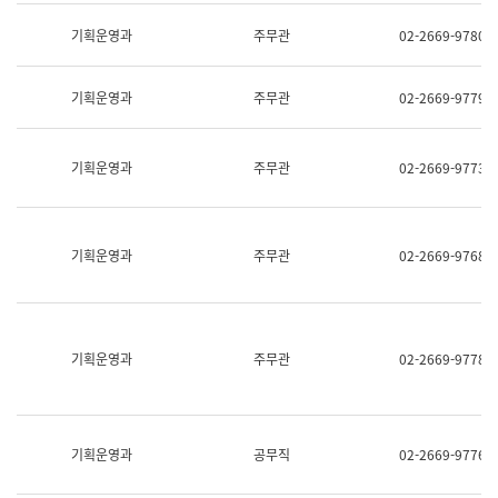
명,
교
직
기획운영과
주무관
02-2669-9780
육
위/
연
직
수
급,
과
기획운영과
주무관
02-2669-9779
전
어
화,
문
담
연
당
기획운영과
주무관
02-2669-9773
구
업
실
무)
어
문
연
기획운영과
주무관
02-2669-9768
구
과
어
문
연
구
기획운영과
주무관
02-2669-9778
과
(사
전
팀)
언
기획운영과
공무직
02-2669-9776
어
정