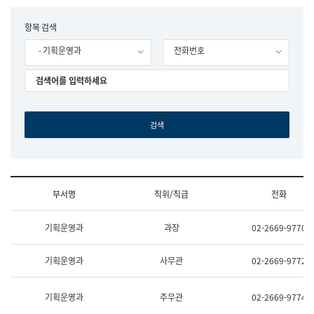
립
국
F
항목 검색
어
o
원
- 기획운영과
전화번호
r
조
m
직
도
국
어
원
원
장
기
획
연
수
부서명
직위/직급
전화
부
기
조
획
기획운영과
과장
02-2669-9770
직
운
및
영
업
과
기획운영과
사무관
02-2669-9772
무
공
소
공
개
언
기획운영과
주무관
02-2669-9774
(부
어
서
과