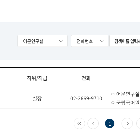
어문연구실
전화번호
직위/직급
전화
ㅇ 어문연구실
실장
02-2669-9710
ㅇ 국립국어원
첫 페이지
이전 페이지
다
1