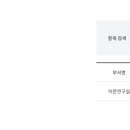
국
립
국
어
원
F
항목 검색
조
o
직
r
도
m
국
어
부서명
원
원
조
장
어문연구실
직
기
및
획
업
연
무
수
소
부
개
기