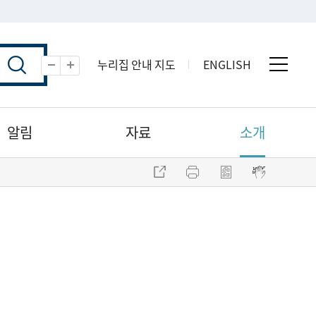
누리집 안내 지도
ENGLISH
전체 
축소
확대
알림
자료
소개
주소 복사
프린트
점자파일 내려받기
점자뷰어 보