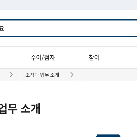
수어/점자
참여
조직과 업무 소개
바로가기
바로가기
업무 소개