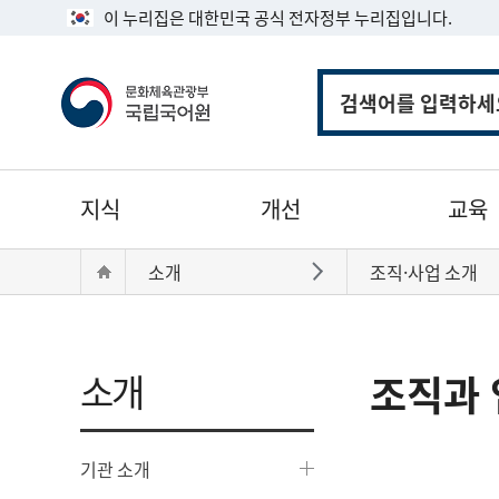
이 누리집은 대한민국 공식 전자정부 누리집입니다.
통
합
검
색
주
지식
개선
교육
메
뉴
현
Home
소개
조직·사업 소개
바로가기
재
위
치:
소개
조직과 
기관 소개