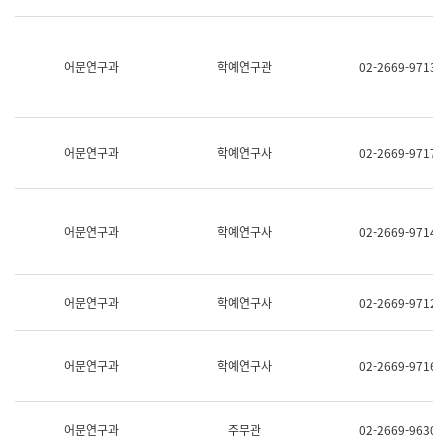
명,
교
직
육
위/
연
직
어문연구과
학예연구관
02-2669-9713
수
급,
과
전
어
화,
문
담
연
당
구
어문연구과
학예연구사
02-2669-9717
업
실
무)
어
문
연
어문연구과
학예연구사
02-2669-9714
구
과
어
문
어문연구과
학예연구사
02-2669-9712
연
구
과
(사
어문연구과
학예연구사
02-2669-9716
전
팀)
언
어
어문연구과
주무관
02-2669-9630
정