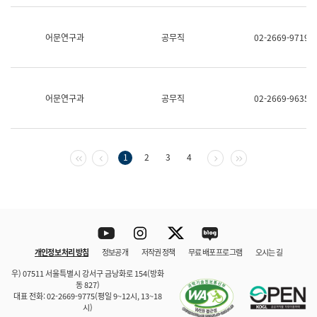
보
과
한
어문연구과
공무직
02-2669-9719
국
어
진
흥
과
어문연구과
공무직
02-2669-9635
수
어
점
자
진
첫 페이지
이전 페이지
다음 페이지
마지막 페이지
1
2
3
4
흥
과
Youtube
Instagram
Twitter
blog
개인정보 처리 방침
정보공개
저작권 정책
무료 배포 프로그램
오시는 길
바로 가기
문체부와 소속기관
우) 07511 서울특별시 강서구 금낭화로 154(방화
동 827)
대표 전화: 02-2669-9775(평일 9~12시, 13~18
시)