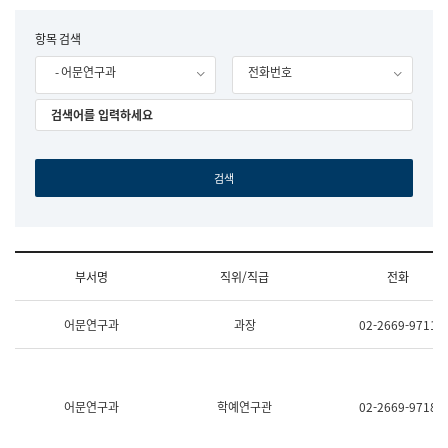
립
국
F
항목 검색
어
o
원
- 어문연구과
전화번호
r
조
m
직
도
국
어
원
원
장
기
획
연
수
부서명
직위/직급
전화
부
기
조
획
어문연구과
과장
02-2669-9711
직
운
및
영
업
과
무
공
소
공
어문연구과
학예연구관
02-2669-9718
개
언
(부
어
서
과