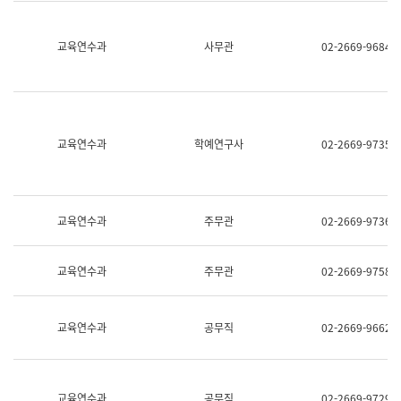
명,
교
직
육
위/
연
교육연수과
사무관
02-2669-9684
직
수
급,
과
전
어
화,
문
담
연
당
구
교육연수과
학예연구사
02-2669-9735
업
실
무)
어
문
연
구
교육연수과
주무관
02-2669-9736
과
어
문
교육연수과
주무관
02-2669-9758
연
구
과
(사
교육연수과
공무직
02-2669-9662
전
팀)
언
어
정
교육연수과
공무직
02-2669-9729