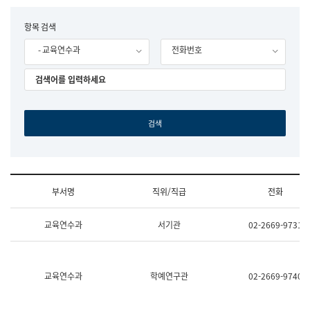
립
국
F
항목 검색
어
o
원
- 교육연수과
전화번호
r
조
m
직
도
국
어
원
원
장
기
획
연
수
부서명
직위/직급
전화
부
기
조
획
교육연수과
서기관
02-2669-9731
직
운
및
영
업
과
무
공
소
공
교육연수과
학예연구관
02-2669-9740
개
언
(부
어
서
과