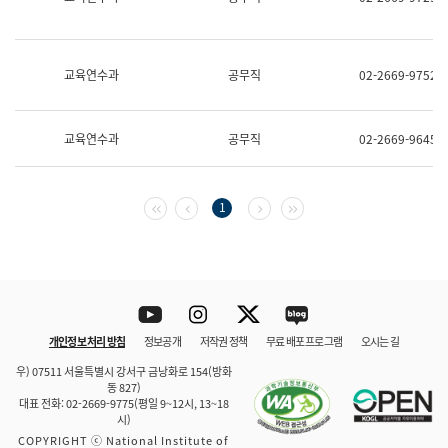
보
과
한
국
교육연수과
공무직
02-2669-9752
어
진
흥
과
교육연수과
공무직
02-2669-9645
수
어
점
자
첫 페이지
이전 페이지
다음 페이지
마지막 페이지
1
진
흥
과
Youtube
Instagram
Twitter
blog
개인정보 처리 방침
정보공개
저작권 정책
무료 배포 프로그램
오시는 길
바로 가기
문체부와 소속기관
우) 07511 서울특별시 강서구 금낭화로 154(방화
동 827)
대표 전화: 02-2669-9775(평일 9~12시, 13~18
시)
COPYRIGHT ⓒ National Institute of