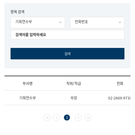
립
국
F
항목 검색
어
o
원
기획연수부
전화번호
r
조
m
직
도
국
어
원
원
장
기
획
연
수
부서명
직위/직급
전화
부
기
조
획
기획연수부
부장
02-2669-9730
직
운
및
영
업
과
무
공
첫 페이지
이전 페이지
다음 페이지
마지막 페이지
1
소
공
개
언
(부
어
서
과