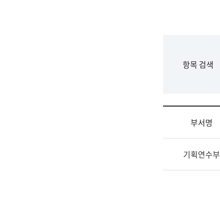
국
립
국
어
원
F
항목 검색
조
o
직
r
도
m
국
어
부서명
원
원
조
장
기획연수부
직
기
및
획
업
연
무
수
소
부
개
기