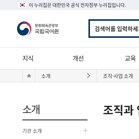
이 누리집은 대한민국 공식 전자정부 누리집입니다.
통
합
검
색
주
지식
개선
교육
메
뉴
현
Home
소개
조직·사업 소개
바로가기
재
위
치:
소개
조직과 
기관 소개