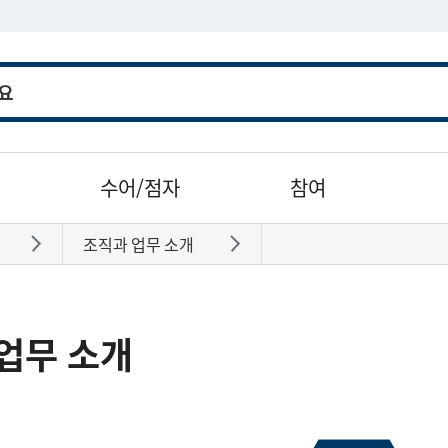
수어/점자
참여
조직과 업무 소개
바로가기
바로가기
업무 소개