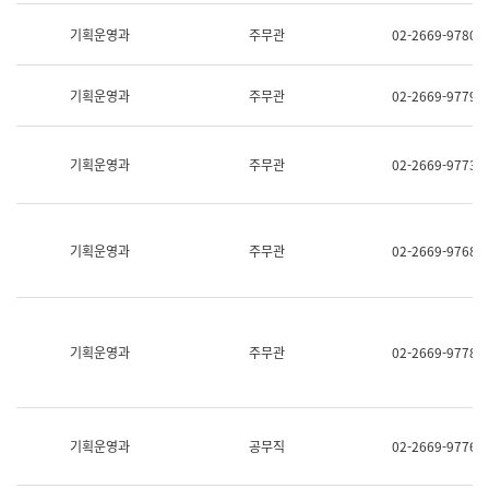
명,
교
직
기획운영과
주무관
02-2669-9780
육
위/
연
직
수
급,
과
기획운영과
주무관
02-2669-9779
전
어
화,
문
담
연
당
기획운영과
주무관
02-2669-9773
구
업
실
무)
어
문
연
기획운영과
주무관
02-2669-9768
구
과
어
문
연
구
기획운영과
주무관
02-2669-9778
과
(사
전
팀)
언
기획운영과
공무직
02-2669-9776
어
정