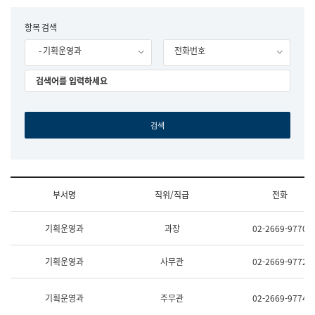
립
국
F
항목 검색
어
o
원
- 기획운영과
전화번호
r
조
m
직
도
국
어
원
원
장
기
획
연
수
부서명
직위/직급
전화
부
기
조
획
기획운영과
과장
02-2669-9770
직
운
및
영
업
과
기획운영과
사무관
02-2669-9772
무
공
소
공
개
언
기획운영과
주무관
02-2669-9774
(부
어
서
과