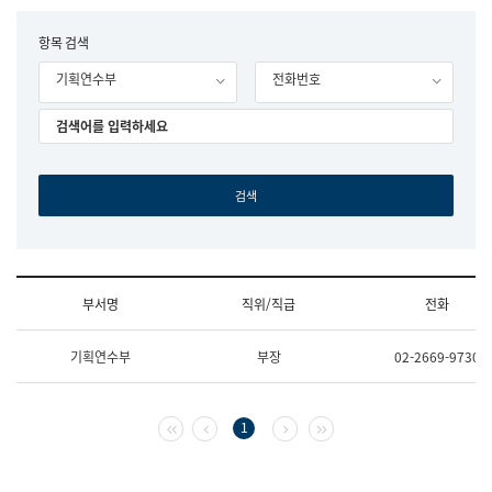
립
국
F
항목 검색
어
o
원
기획연수부
전화번호
r
조
m
직
도
국
어
원
원
장
기
획
연
수
부서명
직위/직급
전화
부
기
조
획
기획연수부
부장
02-2669-9730
직
운
및
영
업
과
무
공
첫 페이지
이전 페이지
다음 페이지
마지막 페이지
1
소
공
개
언
(부
어
서
과