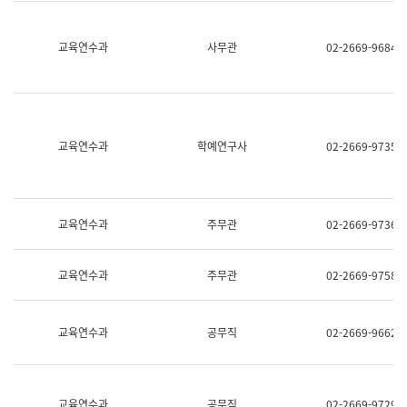
명,
교
직
육
위/
연
교육연수과
사무관
02-2669-9684
직
수
급,
과
전
어
화,
문
담
연
당
구
교육연수과
학예연구사
02-2669-9735
업
실
무)
어
문
연
구
교육연수과
주무관
02-2669-9736
과
어
문
교육연수과
주무관
02-2669-9758
연
구
과
(사
교육연수과
공무직
02-2669-9662
전
팀)
언
어
정
교육연수과
공무직
02-2669-9729