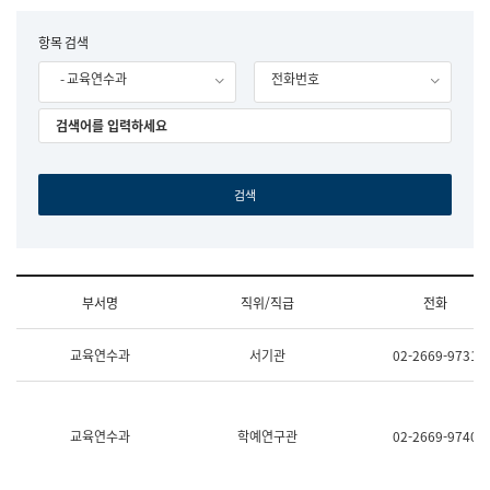
립
국
F
항목 검색
어
o
원
- 교육연수과
전화번호
r
조
m
직
도
국
어
원
원
장
기
획
연
수
부서명
직위/직급
전화
부
기
조
획
교육연수과
서기관
02-2669-9731
직
운
및
영
업
과
무
공
소
공
교육연수과
학예연구관
02-2669-9740
개
언
(부
어
서
과