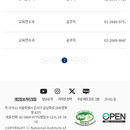
보
과
한
국
교육연수과
공무직
02-2669-9752
어
진
흥
과
교육연수과
공무직
02-2669-9645
수
어
점
자
첫 페이지
이전 페이지
다음 페이지
마지막 페이지
1
진
흥
과
Youtube
Instagram
Twitter
blog
개인정보 처리 방침
정보공개
저작권 정책
무료 배포 프로그램
오시는 길
바로 가기
문체부와 소속기관
우) 07511 서울특별시 강서구 금낭화로 154(방화
동 827)
대표 전화: 02-2669-9775(평일 9~12시, 13~18
시)
COPYRIGHT ⓒ National Institute of