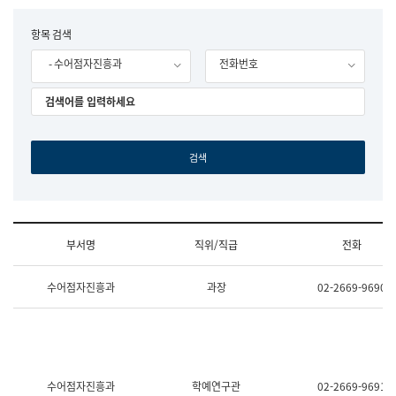
립
국
F
항목 검색
어
o
원
- 수어점자진흥과
전화번호
r
조
m
직
도
국
어
원
원
장
기
획
연
수
부서명
직위/직급
전화
부
기
조
획
수어점자진흥과
과장
02-2669-9690
직
운
및
영
업
과
무
공
소
공
개
언
(부
어
수어점자진흥과
학예연구관
02-2669-9691
서
과