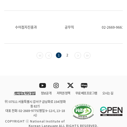
수어점자진흥과
공무직
02-2669-9661
첫 페이지
이전 페이지
다음 페이지
마지막 페이지
1
2
Youtube
Instagram
Twitter
blog
개인정보 처리 방침
정보공개
저작권 정책
무료 배포 프로그램
오시는 길
바로 가기
문체부와 소속기관
우) 07511 서울특별시 강서구 금낭화로 154(방화
동 827)
대표 전화: 02-2669-9775(평일 9~12시, 13~18
시)
COPYRIGHT ⓒ National Institute of
Korean Language ALL RIGHTS RESERVED.