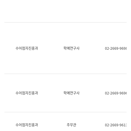
명,
교
직
육
위/
연
직
수
급,
과
전
어
화,
문
담
연
당
구
수어점자진흥과
학예연구사
02-2669-9698
업
실
무)
어
문
연
구
과
어
문
연
수어점자진흥과
학예연구사
02-2669-9696
구
과
(사
전
팀)
언
어
수어점자진흥과
주무관
02-2669-9613
정