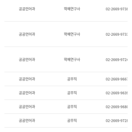
명,
교
공공언어과
학예연구사
02-2669-9738
직
육
위/
연
직
수
급,
과
전
어
공공언어과
학예연구사
02-2669-9733
화,
문
담
연
당
구
업
실
무)
어
공공언어과
학예연구사
02-2669-9724
문
연
구
과
공공언어과
공무직
02-2669-9667
어
문
연
공공언어과
공무직
02-2669-9639
구
과
(사
공공언어과
공무직
02-2669-9680
전
팀)
언
공공언어과
공무직
02-2669-9728
어
정