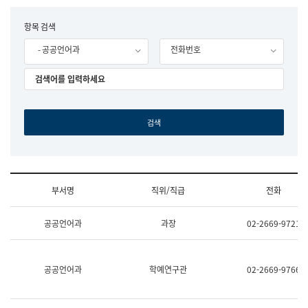
립
국
F
항목 검색
어
o
원
- 공공언어과
전화번호
r
조
m
직
도
국
어
원
원
장
기
획
연
수
부서명
직위/직급
전화
부
기
조
획
공공언어과
과장
02-2669-9721
직
운
및
영
업
과
무
공
공공언어과
학예연구관
02-2669-9766
소
공
개
언
(부
어
서
과